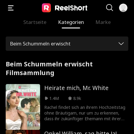
Startseite
Kategorien
Marke
Beim Schummeln erwischt
Beim Schummeln erwischt
Filmsammlung
Heirate mich, Mr. White
1.4M
8.9k
Rachel findet sich an ihrem Hochzeitstag
ohne Bräutigam, nur um zu erkennen,
dass ihr zukünftiger Ehemann mit ihrer
eigenen Cousine im Bett ist! Rachel
weigert sich, der lachende Bestand der
Onkel William, sag bitte Ja!