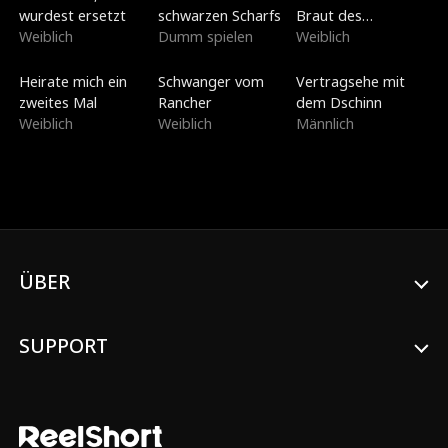
wurdest ersetzt
schwarzen Scharfs
Braut des
Weiblich
Dumm spielen
Kriegsherrn
Weiblich
Neu
Neu
Synchronisiert
Heirate mich ein
Schwanger vom
Vertragsehe mit
zweites Mal
Rancher
dem Dschinn
Weiblich
Weiblich
Männlich
ÜBER
SUPPORT