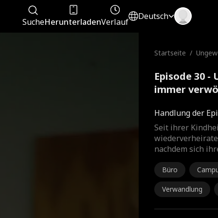
Deutsch
Suche
Herunterladen
Verlauf
Startseite
/
Ungewo
mmer 
Episode 30 -
immer verwö
Handlung der Epi
Seit ihrer Kindhei
wiederverheirate
nachdem sich ihre
Büro
Camp
Verwandlung