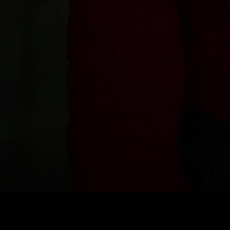
Preis
:
60
Guthaben
:
0