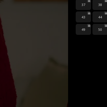
37
38
43
44
49
50