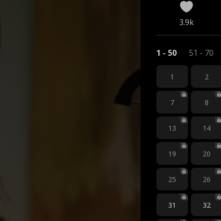
3.9k
1 - 50
51 - 70
1
2
7
8
13
14
19
20
25
26
31
32