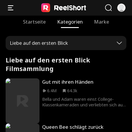
Startseite
Kategorien
Marke
Liebe auf den ersten Blick
Liebe auf den ersten Blick
Filmsammlung
Gut mit ihren Händen
6.4M
64.3k
Bella und Adam waren einst College-
Klassenkameraden und verliebten sich auf
den ersten Blick – doch das Schicksal
trennte sie unerwartet. Jahre später
begegnen sie sich wieder: Sie ist nun eine
Queen Bee schlägt zurück
erfolgreiche Ärztin, er ein berühmter NHL-