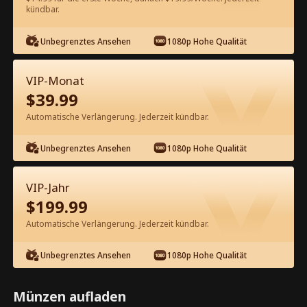
60
Jetzt entsperren
kündbar.
Unbegrenztes Ansehen
1080p Hohe Qualität
Kostenlos in der App ansehen
VIP-Monat
$
39.99
Automatische Verlängerung. Jederzeit kündbar.
Unbegrenztes Ansehen
1080p Hohe Qualität
Episode 39 - Stiller Drachenknochen:
VIP-Jahr
Der Staub des Azurdrachen
$
199.99
Kompletter Film
Automatische Verlängerung. Jederzeit kündbar.
1-50
51-79
Alle Episoden
Unbegrenztes Ansehen
1080p Hohe Qualität
39
40
41
42
43
4
Münzen aufladen