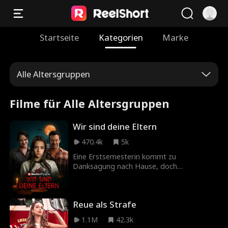
Startseite
Kategorien
Marke
Alle Altersgruppen
Filme für Alle Altersgruppen
Wir sind deine Eltern
470.4k
5k
Eine Erstsemesterin kommt zu
Danksagung nach Hause, doch
irgendetwas ist anders als früher.
Reue als Strafe
1.1M
42.3k