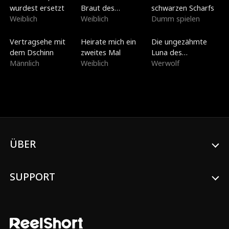
wurdest ersetzt
Braut des
schwarzen Scharfs
Weiblich
Kriegsherrn
Weiblich
Dumm spielen
Synchronisiert
Neu
Neu
Vertragsehe mit
Heirate mich ein
Die ungezähmte
dem Dschinn
zweites Mal
Luna des
Männlich
Weiblich
Lykanerkönigs
Werwolf
ÜBER
SUPPORT