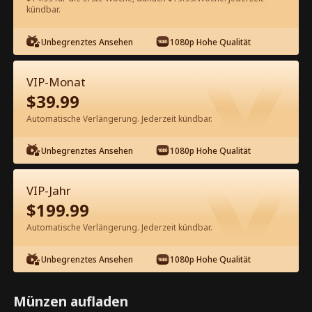
kündbar.
Kostenlos in der App ansehen
Unbegrenztes Ansehen
1080p Hohe Qualität
VIP-Monat
$
39.99
Automatische Verlängerung. Jederzeit kündbar.
Unbegrenztes Ansehen
1080p Hohe Qualität
Episode 41 - Die Frau des CEO ist ein
knallharter Kerl Kompletter Film
VIP-Jahr
$
199.99
0-49
50-73
Alle Episoden
Automatische Verlängerung. Jederzeit kündbar.
41
42
43
44
45
4
Unbegrenztes Ansehen
1080p Hohe Qualität
Münzen aufladen