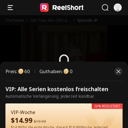
Startseite
/
Die Frau des CEO ist
/
Episode 41
ein knallharter Kerl
Preis
:
60
Guthaben
:
0
Dies ist eine kostenpflichtige
VIP: Alle Serien kostenlos freischalten
Episode. Bitte entsperren, um
Automatische Verlängerung. Jederzeit kündbar.
weiterzusehen.
26% REDUZIERT
VIP-Woche
$
14.99
$
19.99
60
Jetzt entsperren
$14.99 für die erste Woche, danach $19.99/Woche. Jederzeit