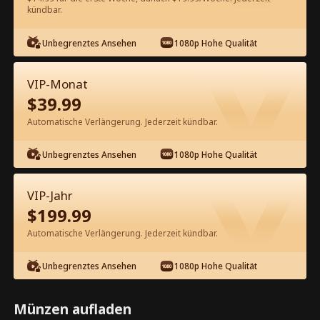
kündbar.
Kostenlos in der App ansehen
Unbegrenztes Ansehen
1080p Hohe Qualität
VIP-Monat
$
39.99
Automatische Verlängerung. Jederzeit kündbar.
Unbegrenztes Ansehen
1080p Hohe Qualität
Episode 42 - Die Erbin hat ihren
Mann auf die schwarze Liste gesetzt
VIP-Jahr
Kompletter Film
$
199.99
1-50
51-85
Alle Episoden
Automatische Verlängerung. Jederzeit kündbar.
42
43
44
45
46
4
Unbegrenztes Ansehen
1080p Hohe Qualität
Münzen aufladen