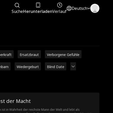
Deutsch
Suche
Herunterladen
Verlauf
erkraft
Ersatzbraut
Verborgene Gefühle
hbarn
Wiedergeburt
Blind Date
est der Macht
k ist in Wahrheit der reichste Mann der Welt und lebt als