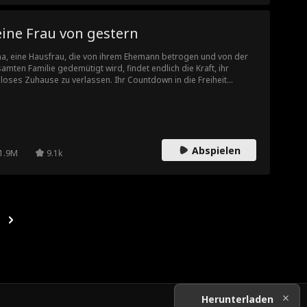
so nicht weitergehen kann. Ob als der beste „Ex-Ehemann“ der
t oder als Noras echter Ehemann, diesmal ganz ohne Vertrag –
ce wird sie mit allem beschützen, was in seiner Macht steht.
eine Frau von gestern
na, eine Hausfrau, die von ihrem Ehemann betrogen und von der
amten Familie gedemütigt wird, findet endlich die Kraft, ihr
bloses Zuhause zu verlassen. Ihr Countdown in die Freiheit
innt.
Abspielen
1.9M
9.1k
Herunterladen