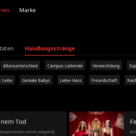
rien
Marke
täten
Handlungsstränge
Altersunterschied
Campus-Liebende
Verwechslung
Sup
e Liebe
Geniale Babys
Liebe-Hass
Freundschaft
Nac
einem Tod
F
agnostiziert und ihr mitgeteilt,
Nic