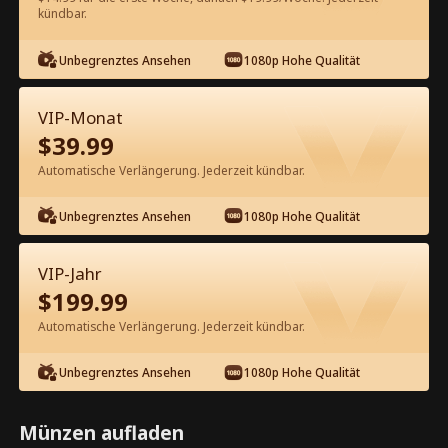
kündbar.
Kostenlos in der App ansehen
Unbegrenztes Ansehen
1080p Hohe Qualität
VIP-Monat
$
39.99
Automatische Verlängerung. Jederzeit kündbar.
Unbegrenztes Ansehen
1080p Hohe Qualität
Episode 47 - Oh, meine stolze Erbin!
Kompletter Film
VIP-Jahr
$
199.99
1-50
51-99
Alle Episoden
Automatische Verlängerung. Jederzeit kündbar.
45
46
47
48
49
50
Unbegrenztes Ansehen
1080p Hohe Qualität
Münzen aufladen