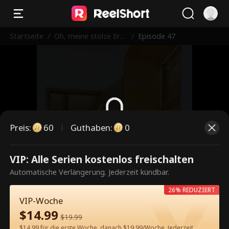
Startseite
/
Oh, meine stolze Erbi
/
Episode 47
n!
Preis
:
60
Guthaben
:
0
Dies ist eine kostenpflichtige
VIP: Alle Serien kostenlos freischalten
Episode. Bitte entsperren, um
Automatische Verlängerung. Jederzeit kündbar.
weiterzusehen.
26% REDUZIERT
VIP-Woche
$
14.99
$
19.99
60
Jetzt entsperren
$14.99 für die erste Woche, danach $19.99/Woche. Jederzeit