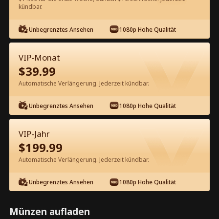
kündbar.
Kostenlos in der App ansehen
Unbegrenztes Ansehen
1080p Hohe Qualität
VIP-Monat
$
39.99
Automatische Verlängerung. Jederzeit kündbar.
Unbegrenztes Ansehen
1080p Hohe Qualität
Episode 48 - Die Erbin hat ihren
Mann auf die schwarze Liste gesetzt
VIP-Jahr
Kompletter Film
$
199.99
1-50
51-85
Alle Episoden
Automatische Verlängerung. Jederzeit kündbar.
45
46
47
48
49
50
Unbegrenztes Ansehen
1080p Hohe Qualität
Münzen aufladen