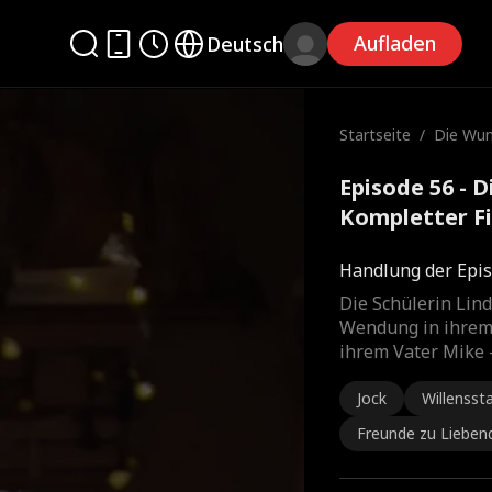
Aufladen
Deutsch
Startseite
/
Die Wun
u
Episode 56 - 
Kompletter F
Handlung der Epis
Die Schülerin Lin
Wendung in ihrem
ihrem Vater Mike 
Jock
Willensst
Freunde zu Lieben