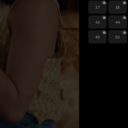
37
38
43
44
49
50