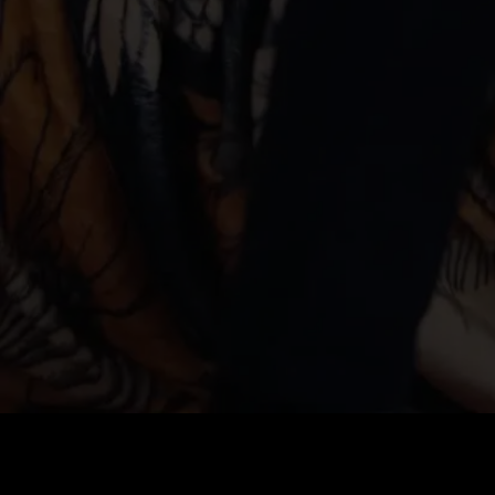
Preis
:
60
Guthaben
:
0