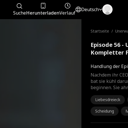
Deutsch
Suche
Herunterladen
Verlauf
Startseite
/
Unerwa
Episode 56 -
Kompletter 
Handlung der Epi
Nachdem ihr CEO
bat sie kühl daru
beginnen. Sie ahn
Liebesdreieck
Scheidung
M