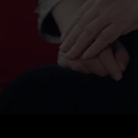
Preis
:
60
Guthaben
:
0