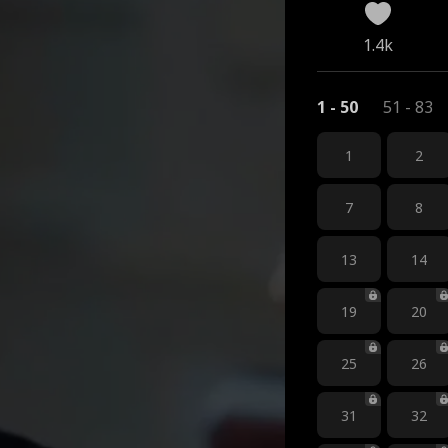
1.4k
1 - 50
51 - 83
1
2
7
8
13
14
19
20
25
26
31
32