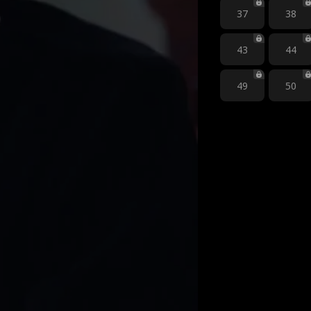
37
38
43
44
49
50