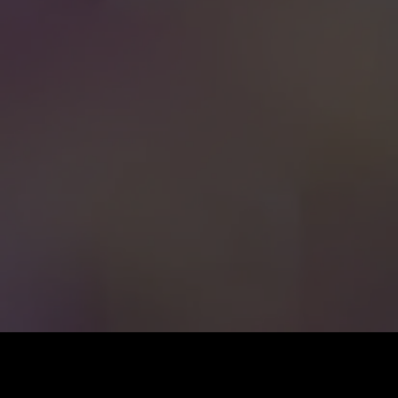
Preis
:
60
Guthaben
:
0