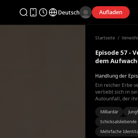
Aufladen
Deutsch
Startseite
/
Verwöhn
dem Au
Episode 57 - 
dem Aufwache
Handlung der Epis
Ein reicher Erbe v
verliebt sich in s
Autounfall, der ih
Milliardär
Jung
Schicksalsliebende
Mehrfache Identit