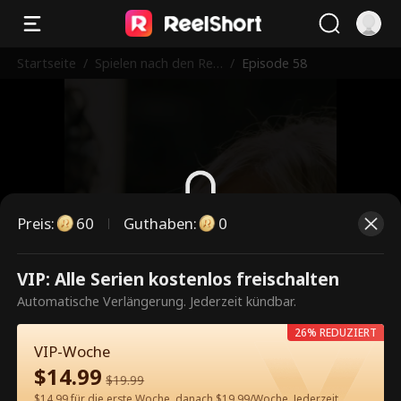
Startseite
/
Spielen nach den Reg
/
Episode 58
eln des Milliardärs
Preis
:
60
Guthaben
:
0
Dies ist eine kostenpflichtige
VIP: Alle Serien kostenlos freischalten
Episode. Bitte entsperren, um
Automatische Verlängerung. Jederzeit kündbar.
weiterzusehen.
26% REDUZIERT
VIP-Woche
$
14.99
$
19.99
60
Jetzt entsperren
$14.99 für die erste Woche, danach $19.99/Woche. Jederzeit