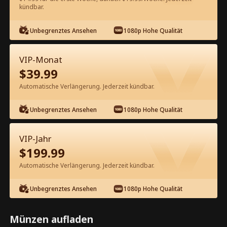
kündbar.
Kostenlos in der App ansehen
Unbegrenztes Ansehen
1080p Hohe Qualität
VIP-Monat
$
39.99
Automatische Verlängerung. Jederzeit kündbar.
Unbegrenztes Ansehen
1080p Hohe Qualität
Episode 58 - Spielen nach den Regeln
des Milliardärs Kompletter Film
VIP-Jahr
$
199.99
0-49
50-88
Alle Episoden
Automatische Verlängerung. Jederzeit kündbar.
58
59
60
61
62
6
Unbegrenztes Ansehen
1080p Hohe Qualität
Münzen aufladen