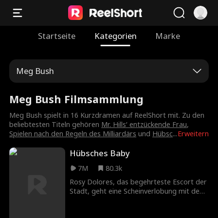
Startseite
Kategorien
Marke
Meg Bush
Meg Bush Filmsammlung
Meg Bush spielt in 16 Kurzdramen auf ReelShort mit. Zu den
beliebtesten Titeln gehören
Mr. Hills‘ entzückende Frau
,
Spielen nach den Regeln des Milliardärs
und
Hübsc
...
Erweitern
Hübsches Baby
7M
80.3k
Rosy Dolores, das begehrteste Escort der
Stadt, geht eine Scheinverlobung mit dem
alleinerziehenden Milliardär Tad Williams
ein, um die Tochter zu finden, die ihr bei