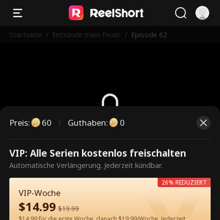
Startseite
/
Entzünde mein Feuer
/
Episode 62
Preis
:
60
Guthaben
:
0
Dies ist eine kostenpflichtige
VIP: Alle Serien kostenlos freischalten
Episode. Bitte entsperren, um
Automatische Verlängerung. Jederzeit kündbar.
weiterzusehen.
26% REDUZIERT
VIP-Woche
$
14.99
$
19.99
60
Jetzt entsperren
$14.99 für die erste Woche, danach $19.99/Woche. Jederzeit