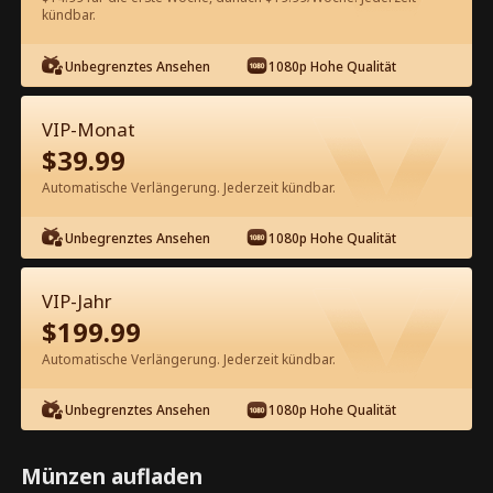
kündbar.
Kostenlos in der App ansehen
Unbegrenztes Ansehen
1080p Hohe Qualität
VIP-Monat
$
39.99
Automatische Verlängerung. Jederzeit kündbar.
Unbegrenztes Ansehen
1080p Hohe Qualität
Episode 62 - Entzünde mein Feuer
Kompletter Film
VIP-Jahr
$
199.99
0-49
50-72
Alle Episoden
Automatische Verlängerung. Jederzeit kündbar.
62
63
64
65
66
6
Unbegrenztes Ansehen
1080p Hohe Qualität
Münzen aufladen