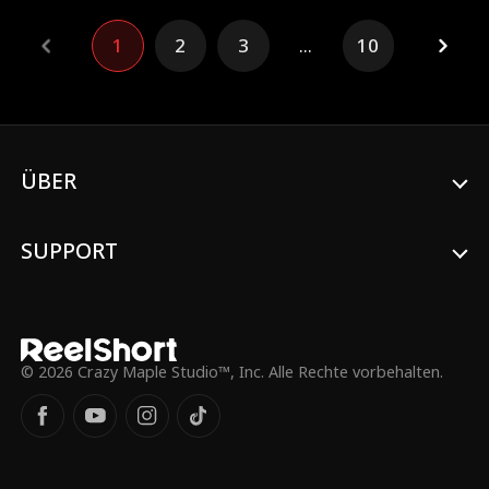
ist, für den ihn alle halten.
verwickelt. Unterdessen droht die
Vergangenheit, vor der sie geflohen ist,
1
2
3
...
10
sie einzuholen.
ÜBER
SUPPORT
© 2026 Crazy Maple Studio™, Inc. Alle Rechte vorbehalten.