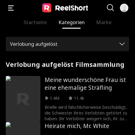
Startseite
Kategorien
Marke
Verlobung aufgelöst
Verlobung aufgelöst Filmsammlung
Meine wunderschöne Frau ist
eine ehemalige Sträfling
1.4M
11.4k
Brielle wird fälschlicherweise beschuldigt,
die Schwester ihres Verlobten getötet zu
haben. Ihr Verlobter weigert sich, ihr zu
glauben, und schickt sie ins Gefängnis.
Heirate mich, Mr. White
Drei Jahre später, nach ihrer Entlassung,