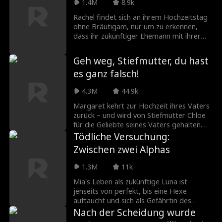
arbeitet Brielle daran, ihre Unschuld zu
1.4M
8.9k
beweisen. Ein mysteriöser und
Rachel findet sich an ihrem Hochzeitstag
gutaussehender Fremder namens Jay
ohne Bräutigam, nur um zu erkennen,
reicht ihr eine helfende Hand... Doch es
dass ihr zukünftiger Ehemann mit ihrer
könnte mehr an ihm geben, als auf den
eigenen Cousine im Bett ist! Rachel
ersten Blick ersichtlich ist.
weigert sich, der lachende Bestand der
Geh weg, Stiefmutter, du hast
Stadt zu werden, und beschließt, mit der
es ganz falsch!
Hochzeit fortzufahren. Es gibt nur eine
kleine Sache, die sie tun muss ... einen
4.3M
44.9k
neuen Bräutigam finden!
Margaret kehrt zur Hochzeit ihres Vaters
zurück – und wird von Stiefmutter Chloe
für die Geliebte seines Vaters gehalten.
Während der Vater fehlt, wird sie von
Tödliche Versuchung:
Chloe schikaniert. Jetzt muss Margaret
Zwischen zwei Alphas
Chloes wahres Gesicht entblößen.
1.3M
11k
Mia's Leben als zukünftige Luna ist
jenseits von perfekt, bis eine Hexe
auftaucht und sich als Gefährtin des
Alphas vorstellt. Verraten von ihrer
Nach der Scheidung wurde
ganzen Familie, mittellos, ohne Rudel und