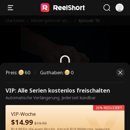
Startseite
/
Wiedergeboren als di
/
Episode 70
e Lieblingsehefrau de
s CEOs
Preis
:
60
Guthaben
:
0
Dies ist eine kostenpflichtige
VIP: Alle Serien kostenlos freischalten
Episode. Bitte entsperren, um
Automatische Verlängerung. Jederzeit kündbar.
weiterzusehen.
26% REDUZIERT
VIP-Woche
$
14.99
$
19.99
60
Jetzt entsperren
$14.99 für die erste Woche, danach $19.99/Woche. Jederzeit