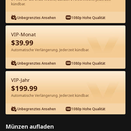
kündbar.
Kostenlos in der App ansehen
Unbegrenztes Ansehen
1080p Hohe Qualität
VIP-Monat
$
39.99
Automatische Verlängerung. Jederzeit kündbar.
Unbegrenztes Ansehen
1080p Hohe Qualität
Episode 70 - Wiedergeboren als die
Lieblingsehefrau des CEOs
VIP-Jahr
Kompletter Film
$
199.99
1-50
51-99
Alle Episoden
Automatische Verlängerung. Jederzeit kündbar.
70
71
72
73
74
7
Unbegrenztes Ansehen
1080p Hohe Qualität
Münzen aufladen