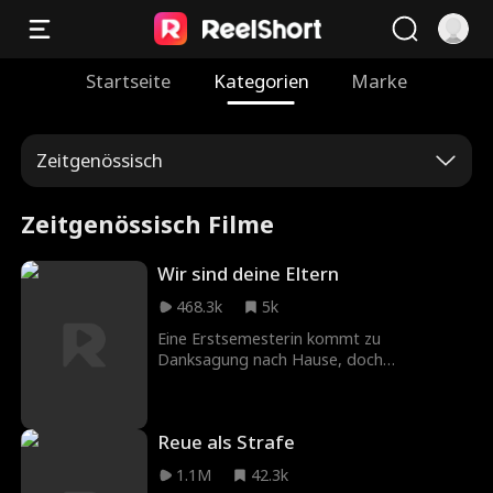
Startseite
Kategorien
Marke
Zeitgenössisch
Zeitgenössisch Filme
Wir sind deine Eltern
468.3k
5k
Eine Erstsemesterin kommt zu
Danksagung nach Hause, doch
irgendetwas ist anders als früher.
Reue als Strafe
1.1M
42.3k