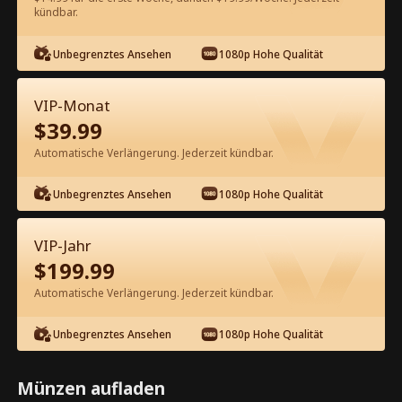
kündbar.
Kostenlos in der App ansehen
Unbegrenztes Ansehen
1080p Hohe Qualität
VIP-Monat
$
39.99
Automatische Verlängerung. Jederzeit kündbar.
Unbegrenztes Ansehen
1080p Hohe Qualität
Episode 76 - Wiedergeboren als die
Lieblingsehefrau des CEOs
VIP-Jahr
Kompletter Film
$
199.99
1-50
51-99
Alle Episoden
Automatische Verlängerung. Jederzeit kündbar.
76
77
78
79
80
8
Unbegrenztes Ansehen
1080p Hohe Qualität
Münzen aufladen