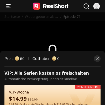
Startseite
/
Wiedergeboren als di
/
Episode 76
e Lieblingsehefrau de
s CEOs
Preis
:
60
Guthaben
:
0
Dies ist eine kostenpflichtige
VIP: Alle Serien kostenlos freischalten
Episode. Bitte entsperren, um
Automatische Verlängerung. Jederzeit kündbar.
weiterzusehen.
26% REDUZIERT
VIP-Woche
$
14.99
$
19.99
60
Jetzt entsperren
$14.99 für die erste Woche, danach $19.99/Woche. Jederzeit