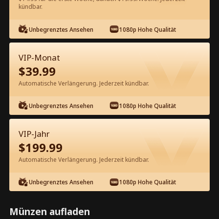
kündbar.
Kostenlos in der App ansehen
Unbegrenztes Ansehen
1080p Hohe Qualität
VIP-Monat
$
39.99
Automatische Verlängerung. Jederzeit kündbar.
Unbegrenztes Ansehen
1080p Hohe Qualität
Episode 78 - Sie strahlt auch ohne
ihn Kompletter Film
VIP-Jahr
$
199.99
1-50
51-81
Alle Episoden
Automatische Verlängerung. Jederzeit kündbar.
76
77
78
79
80
81
Unbegrenztes Ansehen
1080p Hohe Qualität
Münzen aufladen