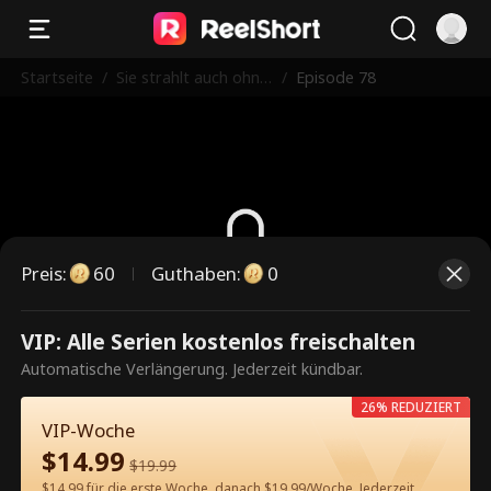
Startseite
/
Sie strahlt auch ohne
/
Episode 78
ihn
Preis
:
60
Guthaben
:
0
Dies ist eine kostenpflichtige
VIP: Alle Serien kostenlos freischalten
Episode. Bitte entsperren, um
Automatische Verlängerung. Jederzeit kündbar.
weiterzusehen.
26% REDUZIERT
VIP-Woche
$
14.99
$
19.99
60
Jetzt entsperren
$14.99 für die erste Woche, danach $19.99/Woche. Jederzeit