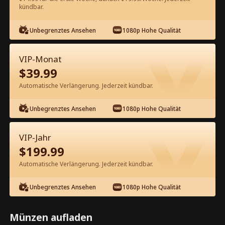
kündbar.
Kostenlos in der App ansehen
Unbegrenztes Ansehen
1080p Hohe Qualität
VIP-Monat
$
39.99
Automatische Verlängerung. Jederzeit kündbar.
Unbegrenztes Ansehen
1080p Hohe Qualität
Episode 82 - Die Erbin hat ihren
Mann auf die schwarze Liste gesetzt
VIP-Jahr
Kompletter Film
$
199.99
1-50
51-85
Alle Episoden
Automatische Verlängerung. Jederzeit kündbar.
80
81
82
83
84
85
Unbegrenztes Ansehen
1080p Hohe Qualität
Münzen aufladen