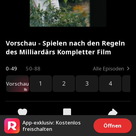
Vorschau - Spielen nach den Regeln
des Milliardärs Kompletter Film
0-49
50-88
Alle Episoden
1
2
3
4
5
Vorschau
App-exklusiv: Kostenlos
11.9k
84.6k
Teilen
Öffnen
freischalten