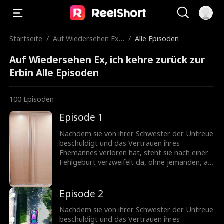
Startseite
/
Auf Wiedersehen Ex, i
/
Alle Episoden
ch kehre zurück zur E
Auf Wiedersehen Ex, ich kehre zurück zur
rbin
Erbin Alle Episoden
100
Episoden
Episode 1
Nachdem sie von ihrer Schwester der Untreue
beschuldigt und das Vertrauen ihres
Ehemannes verloren hat, steht sie nach einer
Fehlgeburt verzweifelt da, ohne jemanden, an
den sie sich wenden kann. Doch ihr leiblicher
Bruder offenbart, dass sie eine Milliardärin ist,
was ihr die Chance gibt, ihren Status
Episode 2
zurückzugewinnen. Als sie zurückkehrt,
schockiert ihre Anwesenheit ihren Ex-
Nachdem sie von ihrer Schwester der Untreue
Ehemann...
beschuldigt und das Vertrauen ihres