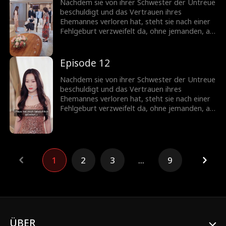
schockiert ihre Anwesenheit ihren Ex-
Nachdem sie von ihrer Schwester der Untreue
Ehemann...
beschuldigt und das Vertrauen ihres
Ehemannes verloren hat, steht sie nach einer
Fehlgeburt verzweifelt da, ohne jemanden, an
den sie sich wenden kann. Doch ihr leiblicher
Bruder offenbart, dass sie eine Milliardärin ist,
was ihr die Chance gibt, ihren Status
Episode 12
zurückzugewinnen. Als sie zurückkehrt,
schockiert ihre Anwesenheit ihren Ex-
Nachdem sie von ihrer Schwester der Untreue
Ehemann...
beschuldigt und das Vertrauen ihres
Ehemannes verloren hat, steht sie nach einer
Fehlgeburt verzweifelt da, ohne jemanden, an
den sie sich wenden kann. Doch ihr leiblicher
Bruder offenbart, dass sie eine Milliardärin ist,
was ihr die Chance gibt, ihren Status
zurückzugewinnen. Als sie zurückkehrt,
schockiert ihre Anwesenheit ihren Ex-
1
2
3
...
9
Ehemann...
ÜBER