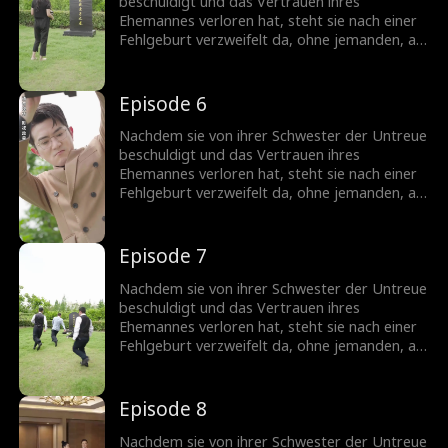
Ehemann...
beschuldigt und das Vertrauen ihres
Ehemannes verloren hat, steht sie nach einer
Fehlgeburt verzweifelt da, ohne jemanden, an
den sie sich wenden kann. Doch ihr leiblicher
Bruder offenbart, dass sie eine Milliardärin ist,
was ihr die Chance gibt, ihren Status
Episode 6
zurückzugewinnen. Als sie zurückkehrt,
schockiert ihre Anwesenheit ihren Ex-
Nachdem sie von ihrer Schwester der Untreue
Ehemann...
beschuldigt und das Vertrauen ihres
Ehemannes verloren hat, steht sie nach einer
Fehlgeburt verzweifelt da, ohne jemanden, an
den sie sich wenden kann. Doch ihr leiblicher
Bruder offenbart, dass sie eine Milliardärin ist,
was ihr die Chance gibt, ihren Status
Episode 7
zurückzugewinnen. Als sie zurückkehrt,
schockiert ihre Anwesenheit ihren Ex-
Nachdem sie von ihrer Schwester der Untreue
Ehemann...
beschuldigt und das Vertrauen ihres
Ehemannes verloren hat, steht sie nach einer
Fehlgeburt verzweifelt da, ohne jemanden, an
den sie sich wenden kann. Doch ihr leiblicher
Bruder offenbart, dass sie eine Milliardärin ist,
was ihr die Chance gibt, ihren Status
Episode 8
zurückzugewinnen. Als sie zurückkehrt,
schockiert ihre Anwesenheit ihren Ex-
Nachdem sie von ihrer Schwester der Untreue