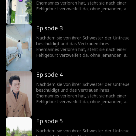
Ehemannes verloren hat, steht sie nach einer
Fehlgeburt verzweifelt da, ohne jemanden, an
den sie sich wenden kann. Doch ihr leiblicher
Bruder offenbart, dass sie eine Milliardärin ist,
was ihr die Chance gibt, ihren Status
Episode 3
zurückzugewinnen. Als sie zurückkehrt,
schockiert ihre Anwesenheit ihren Ex-
Nachdem sie von ihrer Schwester der Untreue
Ehemann...
beschuldigt und das Vertrauen ihres
Ehemannes verloren hat, steht sie nach einer
Fehlgeburt verzweifelt da, ohne jemanden, an
den sie sich wenden kann. Doch ihr leiblicher
Bruder offenbart, dass sie eine Milliardärin ist,
was ihr die Chance gibt, ihren Status
Episode 4
zurückzugewinnen. Als sie zurückkehrt,
schockiert ihre Anwesenheit ihren Ex-
Nachdem sie von ihrer Schwester der Untreue
Ehemann...
beschuldigt und das Vertrauen ihres
Ehemannes verloren hat, steht sie nach einer
Fehlgeburt verzweifelt da, ohne jemanden, an
den sie sich wenden kann. Doch ihr leiblicher
Bruder offenbart, dass sie eine Milliardärin ist,
was ihr die Chance gibt, ihren Status
Episode 5
zurückzugewinnen. Als sie zurückkehrt,
schockiert ihre Anwesenheit ihren Ex-
Nachdem sie von ihrer Schwester der Untreue