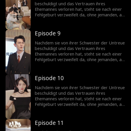
Ehemann...
beschuldigt und das Vertrauen ihres
Ehemannes verloren hat, steht sie nach einer
Fehlgeburt verzweifelt da, ohne jemanden, an
den sie sich wenden kann. Doch ihr leiblicher
Bruder offenbart, dass sie eine Milliardärin ist,
was ihr die Chance gibt, ihren Status
Episode 9
zurückzugewinnen. Als sie zurückkehrt,
schockiert ihre Anwesenheit ihren Ex-
Nachdem sie von ihrer Schwester der Untreue
Ehemann...
beschuldigt und das Vertrauen ihres
Ehemannes verloren hat, steht sie nach einer
Fehlgeburt verzweifelt da, ohne jemanden, an
den sie sich wenden kann. Doch ihr leiblicher
Bruder offenbart, dass sie eine Milliardärin ist,
was ihr die Chance gibt, ihren Status
Episode 10
zurückzugewinnen. Als sie zurückkehrt,
schockiert ihre Anwesenheit ihren Ex-
Nachdem sie von ihrer Schwester der Untreue
Ehemann...
beschuldigt und das Vertrauen ihres
Ehemannes verloren hat, steht sie nach einer
Fehlgeburt verzweifelt da, ohne jemanden, an
den sie sich wenden kann. Doch ihr leiblicher
Bruder offenbart, dass sie eine Milliardärin ist,
was ihr die Chance gibt, ihren Status
Episode 11
zurückzugewinnen. Als sie zurückkehrt,