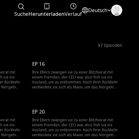
Deutsch
Suche
Herunterladen
Verlauf
97
Episoden
EP 16
heirat mit
Ihre Eltern zwangen sie zu einer Blitzheirat mit
h sie ins
einem Fremden, der CEO war, also floh sie ins
er Rückkehr
Ausland, um zu entkommen. Nach ihrer Rückkehr
s Nörgeln
verkleidete sie sich als Mann, um das Nörgeln
e die
ihrer Mutter zu vermeiden, und wurde die
ihrer
persönliche Assistentin des Bruders ihrer
hr Chef der
Freundin. Dann entdeckte sie, dass ihr Chef der
Nacht nach
Mann war, mit dem sie in der ersten Nacht nach
EP 20
d er war auch
ihrer Rückkehr eine Affäre hatte – und er war auch
en hatte!
ihr Blitz-Ehemann, den sie nie getroffen hatte!
heirat mit
Ihre Eltern zwangen sie zu einer Blitzheirat mit
h sie ins
einem Fremden, der CEO war, also floh sie ins
er Rückkehr
Ausland, um zu entkommen. Nach ihrer Rückkehr
s Nörgeln
verkleidete sie sich als Mann, um das Nörgeln