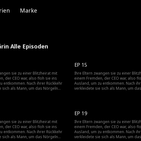
rien
Marke
rin Alle Episoden
EP 15
angen sie zu einer Blitzheirat mit
Ihre Eltern zwangen sie zu einer Blitz
, der CEO war, also floh sie ins
einem Fremden, der CEO war, also flo
zu entkommen. Nach ihrer Rückkehr
Ausland, um zu entkommen. Nach ihr
ie sich als Mann, um das Nörgeln
verkleidete sie sich als Mann, um da
zu vermeiden, und wurde die
ihrer Mutter zu vermeiden, und wurd
ssistentin des Bruders ihrer
persönliche Assistentin des Bruders 
n entdeckte sie, dass ihr Chef der
Freundin. Dann entdeckte sie, dass i
 dem sie in der ersten Nacht nach
Mann war, mit dem sie in der ersten 
EP 19
 eine Affäre hatte – und er war auch
ihrer Rückkehr eine Affäre hatte – un
ann, den sie nie getroffen hatte!
ihr Blitz-Ehemann, den sie nie getroff
angen sie zu einer Blitzheirat mit
Ihre Eltern zwangen sie zu einer Blitz
, der CEO war, also floh sie ins
einem Fremden, der CEO war, also flo
zu entkommen. Nach ihrer Rückkehr
Ausland, um zu entkommen. Nach ihr
ie sich als Mann, um das Nörgeln
verkleidete sie sich als Mann, um da