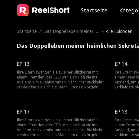
Startseite
Katego
Startseite
/
Das Doppelleben meiner h
/
Alle Episoden
eimlichen Sekretärin
Das Doppelleben meiner heimlichen Sekretä
EP 13
EP 14
Ihre Eltern zwangen sie zu einer Blitzheirat mit
Ihre Eltern zw
einem Fremden, der CEO war, also floh sie ins
einem Fremden
Ausland, um zu entkommen. Nach ihrer Rückkehr
Ausland, um 
verkleidete sie sich als Mann, um das Nörgeln
verkleidete s
ihrer Mutter zu vermeiden, und wurde die
ihrer Mutter 
persönliche Assistentin des Bruders ihrer
persönliche A
Freundin. Dann entdeckte sie, dass ihr Chef der
Freundin. Dan
Mann war, mit dem sie in der ersten Nacht nach
Mann war, mit
EP 17
EP 18
ihrer Rückkehr eine Affäre hatte – und er war auch
ihrer Rückkehr
ihr Blitz-Ehemann, den sie nie getroffen hatte!
ihr Blitz-Ehem
Ihre Eltern zwangen sie zu einer Blitzheirat mit
Ihre Eltern zw
einem Fremden, der CEO war, also floh sie ins
einem Fremden
Ausland, um zu entkommen. Nach ihrer Rückkehr
Ausland, um 
verkleidete sie sich als Mann, um das Nörgeln
verkleidete s