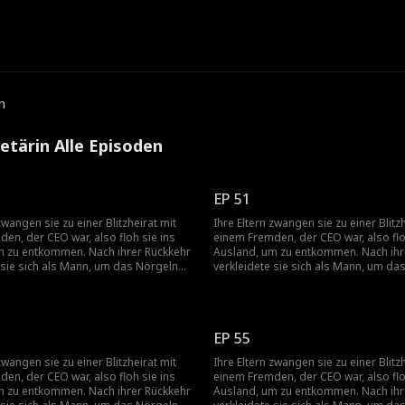
e
n
etärin Alle Episoden
EP 51
zwangen sie zu einer Blitzheirat mit
Ihre Eltern zwangen sie zu einer Blitz
en, der CEO war, also floh sie ins
einem Fremden, der CEO war, also flo
m zu entkommen. Nach ihrer Rückkehr
Ausland, um zu entkommen. Nach ihr
 sie sich als Mann, um das Nörgeln
verkleidete sie sich als Mann, um da
r zu vermeiden, und wurde die
ihrer Mutter zu vermeiden, und wurd
 Assistentin des Bruders ihrer
persönliche Assistentin des Bruders 
ann entdeckte sie, dass ihr Chef der
Freundin. Dann entdeckte sie, dass i
it dem sie in der ersten Nacht nach
Mann war, mit dem sie in der ersten 
EP 55
ehr eine Affäre hatte – und er war
ihrer Rückkehr eine Affäre hatte – un
itz-Ehemann, den sie nie getroffen
auch ihr Blitz-Ehemann, den sie nie g
zwangen sie zu einer Blitzheirat mit
Ihre Eltern zwangen sie zu einer Blitz
hatte!
en, der CEO war, also floh sie ins
einem Fremden, der CEO war, also flo
m zu entkommen. Nach ihrer Rückkehr
Ausland, um zu entkommen. Nach ihr