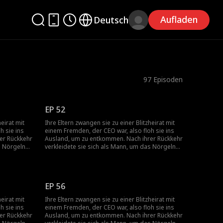
Aufladen
Deutsch
97
Episoden
EP 52
heirat mit
Ihre Eltern zwangen sie zu einer Blitzheirat mit
h sie ins
einem Fremden, der CEO war, also floh sie ins
er Rückkehr
Ausland, um zu entkommen. Nach ihrer Rückkehr
s Nörgeln
verkleidete sie sich als Mann, um das Nörgeln
e die
ihrer Mutter zu vermeiden, und wurde die
ihrer
persönliche Assistentin des Bruders ihrer
hr Chef der
Freundin. Dann entdeckte sie, dass ihr Chef der
Nacht nach
Mann war, mit dem sie in der ersten Nacht nach
EP 56
d er war
ihrer Rückkehr eine Affäre hatte – und er war
etroffen
auch ihr Blitz-Ehemann, den sie nie getroffen
heirat mit
Ihre Eltern zwangen sie zu einer Blitzheirat mit
hatte!
h sie ins
einem Fremden, der CEO war, also floh sie ins
er Rückkehr
Ausland, um zu entkommen. Nach ihrer Rückkehr