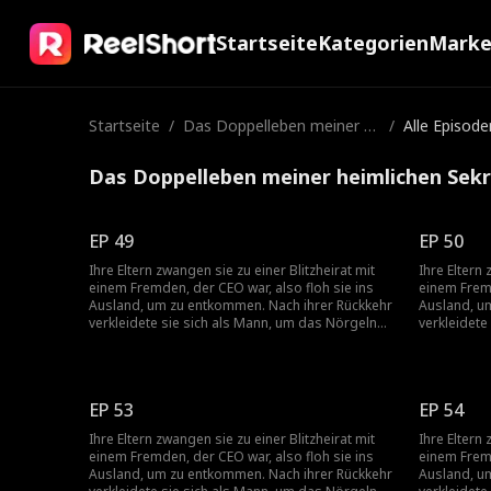
Startseite
Kategorien
Mark
Startseite
/
Das Doppelleben meiner h
/
Alle Episode
eimlichen Sekretärin
Das Doppelleben meiner heimlichen Sekr
EP 49
EP 50
Ihre Eltern zwangen sie zu einer Blitzheirat mit
Ihre Eltern 
einem Fremden, der CEO war, also floh sie ins
einem Fremd
Ausland, um zu entkommen. Nach ihrer Rückkehr
Ausland, u
verkleidete sie sich als Mann, um das Nörgeln
verkleidete
ihrer Mutter zu vermeiden, und wurde die
ihrer Mutte
persönliche Assistentin des Bruders ihrer
persönliche
Freundin. Dann entdeckte sie, dass ihr Chef der
Freundin. D
Mann war, mit dem sie in der ersten Nacht nach
Mann war, m
EP 53
EP 54
ihrer Rückkehr eine Affäre hatte – und er war
ihrer Rückk
auch ihr Blitz-Ehemann, den sie nie getroffen
auch ihr Bl
Ihre Eltern zwangen sie zu einer Blitzheirat mit
Ihre Eltern 
hatte!
hatte!
einem Fremden, der CEO war, also floh sie ins
einem Fremd
Ausland, um zu entkommen. Nach ihrer Rückkehr
Ausland, u