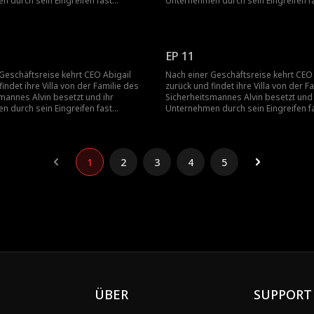
 durch sein Eingreifen fast
Unternehmen durch sein Eingreifen f
rettet von Keith, vereitelt sie Alvins
bankrott. Gerettet von Keith, vereitelt
eckt seine Verbrechen auf, wodurch
Plan und deckt seine Verbrechen auf
re und unternehmerische
sie familiäre und unternehmerische
ngen entwirrt.
Verschwörungen entwirrt.
EP 11
Geschäftsreise kehrt CEO Abigail
Nach einer Geschäftsreise kehrt CEO 
findet ihre Villa von der Familie des
zurück und findet ihre Villa von der F
mannes Alvin besetzt und ihr
Sicherheitsmannes Alvin besetzt und 
 durch sein Eingreifen fast
Unternehmen durch sein Eingreifen f
rettet von Keith, vereitelt sie Alvins
bankrott. Gerettet von Keith, vereitelt
eckt seine Verbrechen auf, wodurch
Plan und deckt seine Verbrechen auf
re und unternehmerische
sie familiäre und unternehmerische
ngen entwirrt.
Verschwörungen entwirrt.
1
2
3
4
5
ÜBER
SUPPORT