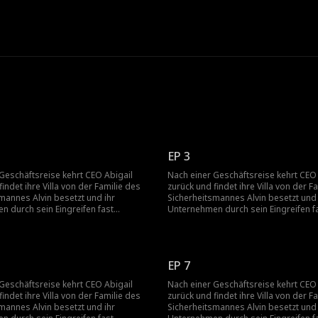
e
EP 3
Geschäftsreise kehrt CEO Abigail
Nach einer Geschäftsreise kehrt CEO 
findet ihre Villa von der Familie des
zurück und findet ihre Villa von der F
mannes Alvin besetzt und ihr
Sicherheitsmannes Alvin besetzt und 
 durch sein Eingreifen fast
Unternehmen durch sein Eingreifen f
rettet von Keith, vereitelt sie Alvins
bankrott. Gerettet von Keith, vereitelt
eckt seine Verbrechen auf, wodurch
Plan und deckt seine Verbrechen auf
re und unternehmerische
sie familiäre und unternehmerische
ngen entwirrt.
Verschwörungen entwirrt.
EP 7
Geschäftsreise kehrt CEO Abigail
Nach einer Geschäftsreise kehrt CEO 
findet ihre Villa von der Familie des
zurück und findet ihre Villa von der F
mannes Alvin besetzt und ihr
Sicherheitsmannes Alvin besetzt und 