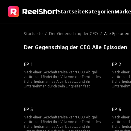
Startseite
Kategorien
Mark
Startseite
/
Der Gegenschlag der CEO
/
Alle Episoden
Der Gegenschlag der CEO Alle Episoden
EP 1
EP 2
Nach einer Geschäftsreise kehrt CEO Abigail
Nach einer 
zurück und findet ihre Villa von der Familie des
zurück und 
Sicherheitsmannes Alvin besetzt und ihr
Sicherheits
Unternehmen durch sein Eingreifen fast
Unternehmen
bankrott. Gerettet von Keith, vereitelt sie Alvins
bankrott. Ge
Plan und deckt seine Verbrechen auf, wodurch
Plan und d
sie familiäre und unternehmerische
sie familiä
Verschwörungen entwirrt.
Verschwöru
EP 5
EP 6
Nach einer Geschäftsreise kehrt CEO Abigail
Nach einer 
zurück und findet ihre Villa von der Familie des
zurück und 
Sicherheitsmannes Alvin besetzt und ihr
Sicherheits