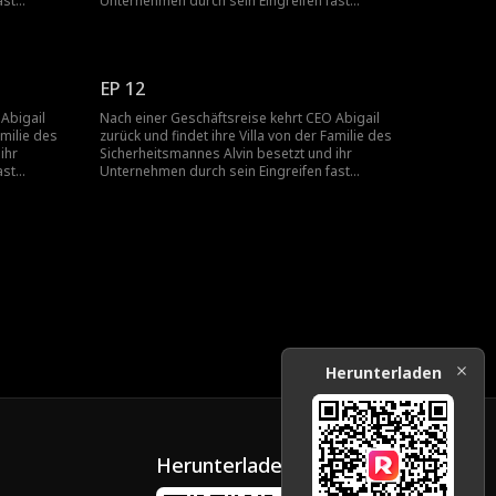
ast
Unternehmen durch sein Eingreifen fast
 sie Alvins
bankrott. Gerettet von Keith, vereitelt sie Alvins
, wodurch
Plan und deckt seine Verbrechen auf, wodurch
sie familiäre und unternehmerische
Verschwörungen entwirrt.
EP 12
Abigail
Nach einer Geschäftsreise kehrt CEO Abigail
amilie des
zurück und findet ihre Villa von der Familie des
ihr
Sicherheitsmannes Alvin besetzt und ihr
ast
Unternehmen durch sein Eingreifen fast
 sie Alvins
bankrott. Gerettet von Keith, vereitelt sie Alvins
, wodurch
Plan und deckt seine Verbrechen auf, wodurch
sie familiäre und unternehmerische
Verschwörungen entwirrt.
Herunterladen
Herunterladen