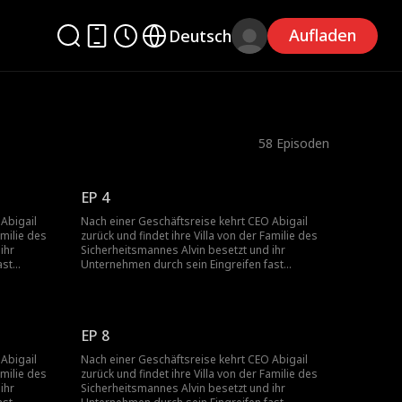
Aufladen
Deutsch
58
Episoden
EP 4
Abigail
Nach einer Geschäftsreise kehrt CEO Abigail
amilie des
zurück und findet ihre Villa von der Familie des
ihr
Sicherheitsmannes Alvin besetzt und ihr
ast
Unternehmen durch sein Eingreifen fast
 sie Alvins
bankrott. Gerettet von Keith, vereitelt sie Alvins
, wodurch
Plan und deckt seine Verbrechen auf, wodurch
sie familiäre und unternehmerische
Verschwörungen entwirrt.
EP 8
Abigail
Nach einer Geschäftsreise kehrt CEO Abigail
amilie des
zurück und findet ihre Villa von der Familie des
ihr
Sicherheitsmannes Alvin besetzt und ihr