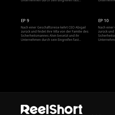
Unternehmen durch sein Eingreifen fast
Unternehmen
bankrott. Gerettet von Keith, vereitelt sie Alvins
bankrott. Ge
Plan und deckt seine Verbrechen auf, wodurch
Plan und d
sie familiäre und unternehmerische
sie familiä
Verschwörungen entwirrt.
Verschwöru
EP 9
EP 10
Nach einer Geschäftsreise kehrt CEO Abigail
Nach einer 
zurück und findet ihre Villa von der Familie des
zurück und 
Sicherheitsmannes Alvin besetzt und ihr
Sicherheits
Unternehmen durch sein Eingreifen fast
Unternehmen
bankrott. Gerettet von Keith, vereitelt sie Alvins
bankrott. Ge
Plan und deckt seine Verbrechen auf, wodurch
Plan und d
sie familiäre und unternehmerische
sie familiä
Verschwörungen entwirrt.
Verschwöru