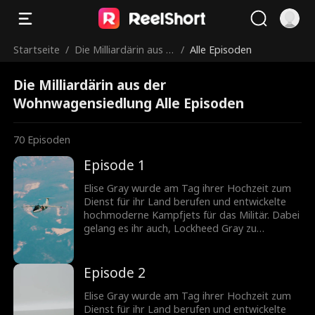
Startseite
/
Die Milliardärin aus d
/
Alle Episoden
er Wohnwagensiedlu
Die Milliardärin aus der
ng
Wohnwagensiedlung Alle Episoden
70
Episoden
Episode 1
Elise Gray wurde am Tag ihrer Hochzeit zum
Dienst für ihr Land berufen und entwickelte
hochmoderne Kampfjets für das Militär. Dabei
gelang es ihr auch, Lockheed Gray zu
gründen, den weltweit größten Luft- und
Raumfahrt- sowie Rüstungskonzern, wodurch
sie zur reichsten Milliardärin der Welt wurde.
Episode 2
Vier Jahre später kehrt sie zu ihrem Ehemann
Cato zurück, um ihm die Hochzeit zu
Elise Gray wurde am Tag ihrer Hochzeit zum
schenken, die sie nie hatten – dabei
Dienst für ihr Land berufen und entwickelte