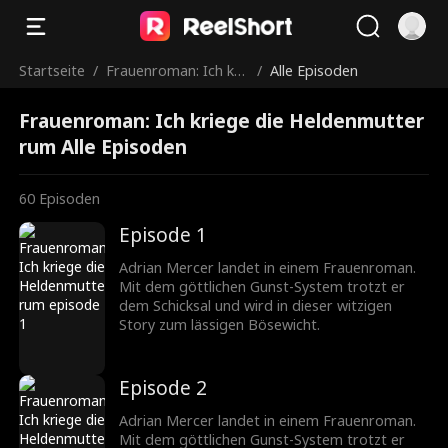
Startseite
/
Frauenroman: Ich kri
/
Alle Episoden
ege die Heldenmutte
Frauenroman: Ich kriege die Heldenmutter
r rum
rum Alle Episoden
60
Episoden
Episode 1
Adrian Mercer landet in einem Frauenroman.
Mit dem göttlichen Gunst-System trotzt er
dem Schicksal und wird in dieser witzigen
Story zum lässigen Bösewicht.
Episode 2
Adrian Mercer landet in einem Frauenroman.
Mit dem göttlichen Gunst-System trotzt er