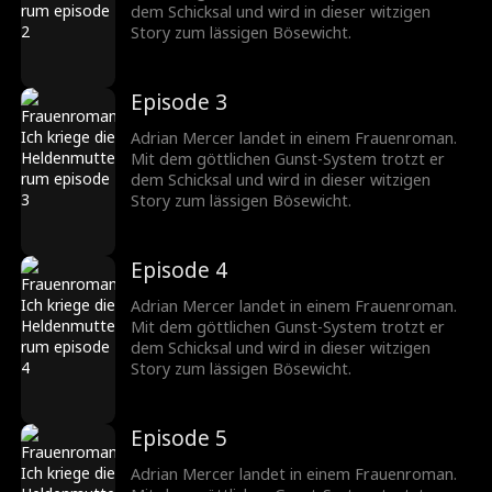
dem Schicksal und wird in dieser witzigen
Story zum lässigen Bösewicht.
Episode 3
Adrian Mercer landet in einem Frauenroman.
Mit dem göttlichen Gunst-System trotzt er
dem Schicksal und wird in dieser witzigen
Story zum lässigen Bösewicht.
Episode 4
Adrian Mercer landet in einem Frauenroman.
Mit dem göttlichen Gunst-System trotzt er
dem Schicksal und wird in dieser witzigen
Story zum lässigen Bösewicht.
Episode 5
Adrian Mercer landet in einem Frauenroman.