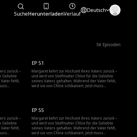
Deutsch
Suche
Herunterladen
Verlauf
56
Episoden
EP 51
ters zurück –
Margaret kehrt zur Hochzeit ihres Vaters zurück –
e Geliebte
und wird von Stiefmutter Chloe für die Geliebte
Vater fehlt,
seines Vaters gehalten. Während der Vater fehlt,
 muss
wird sie von Chloe schikaniert. Jetzt muss
blößen.
Margaret Chloes wahres Gesicht entblößen.
EP 55
ters zurück –
Margaret kehrt zur Hochzeit ihres Vaters zurück –
e Geliebte
und wird von Stiefmutter Chloe für die Geliebte
Vater fehlt,
seines Vaters gehalten. Während der Vater fehlt,
 muss
wird sie von Chloe schikaniert. Jetzt muss