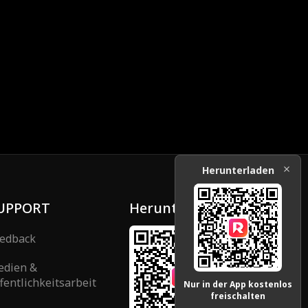
blößen.
Margaret Chloes wahres Gesicht entblößen.
Herunterladen
UPPORT
Herunterladen
edback
edien &
fentlichkeitsarbeit
Nur in der App kostenlos
freischalten