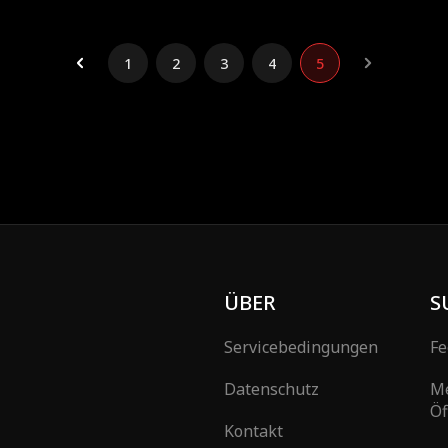
oes wahres Gesicht entblößen.
Margaret Chloes wahres Gesicht ent
1
2
3
4
5
ÜBER
S
Servicebedingungen
Fe
Datenschutz
M
Öf
Kontakt