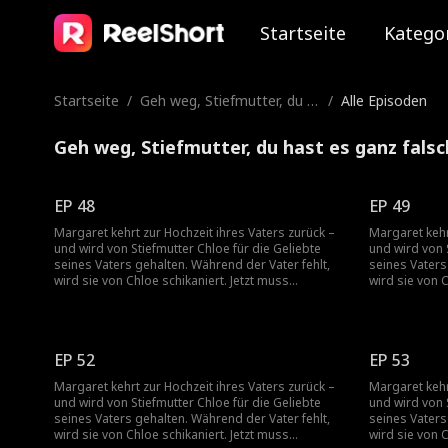
Startseite
Katego
Startseite
/
Geh weg, Stiefmutter, du h
/
Alle Episoden
ast es ganz falsch!
Geh weg, Stiefmutter, du hast es ganz falsc
EP 48
EP 49
Margaret kehrt zur Hochzeit ihres Vaters zurück –
Margaret kehr
und wird von Stiefmutter Chloe für die Geliebte
und wird von 
seines Vaters gehalten. Während der Vater fehlt,
seines Vaters
wird sie von Chloe schikaniert. Jetzt muss
wird sie von C
Margaret Chloes wahres Gesicht entblößen.
Margaret Chl
EP 52
EP 53
Margaret kehrt zur Hochzeit ihres Vaters zurück –
Margaret kehr
und wird von Stiefmutter Chloe für die Geliebte
und wird von 
seines Vaters gehalten. Während der Vater fehlt,
seines Vaters
wird sie von Chloe schikaniert. Jetzt muss
wird sie von C