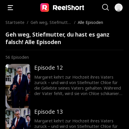
Startseite
/
Geh weg, Stiefmutte
/
Alle Episoden
r, du hast es ganz fal
Geh weg, Stiefmutter, du hast es ganz
sch!
falsch! Alle Episoden
56
Episoden
Episode 12
Margaret kehrt zur Hochzeit ihres Vaters
zurück – und wird von Stiefmutter Chloe für
die Geliebte seines Vaters gehalten. Während
der Vater fehlt, wird sie von Chloe schikaniert.
Jetzt muss Margaret Chloes wahres Gesicht
entblößen.
Episode 13
Margaret kehrt zur Hochzeit ihres Vaters
zurück – und wird von Stiefmutter Chloe für