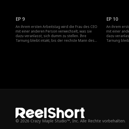
Landes auf der Suche nach seiner Tochter
Landes auf de
auftaucht und versehentlich ihre geheime Identität
auftaucht und
preisgibt...
preisgibt...
EP 9
EP 10
An ihrem ersten Arbeitstag wird die Frau des CEO
An ihrem erst
mit einer anderen Person verwechselt, was sie
mit einer and
dazu veranlasst, sich dumm zu stellen. Ihre
dazu veranlas
Tarnung bleibt intakt, bis der reichste Mann des
Tarnung bleib
Landes auf der Suche nach seiner Tochter
Landes auf de
auftaucht und versehentlich ihre geheime Identität
auftaucht und
preisgibt...
preisgibt...
© 2026 Crazy Maple Studio™, Inc. Alle Rechte vorbehalten.