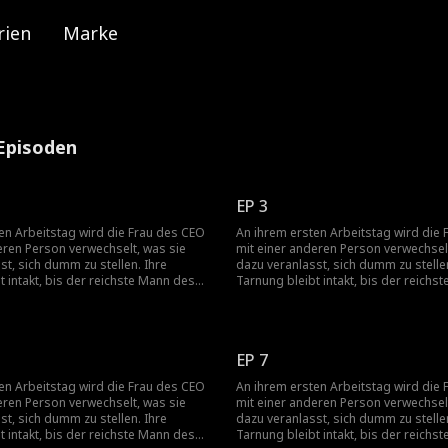
rien
Marke
 Episoden
EP 3
en Arbeitstag wird die Frau des CEO
An ihrem ersten Arbeitstag wird die
eren Person verwechselt, was sie
mit einer anderen Person verwechselt
st, sich dumm zu stellen. Ihre
dazu veranlasst, sich dumm zu stellen
t intakt, bis der reichste Mann des
Tarnung bleibt intakt, bis der reichs
r Suche nach seiner Tochter
Landes auf der Suche nach seiner To
 versehentlich ihre geheime Identität
auftaucht und versehentlich ihre gehe
preisgibt...
EP 7
en Arbeitstag wird die Frau des CEO
An ihrem ersten Arbeitstag wird die
eren Person verwechselt, was sie
mit einer anderen Person verwechselt
st, sich dumm zu stellen. Ihre
dazu veranlasst, sich dumm zu stellen
t intakt, bis der reichste Mann des
Tarnung bleibt intakt, bis der reichs