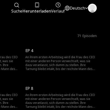
Deutsch
Suche
Herunterladen
Verlauf
71
Episoden
EP 4
 Frau des CEO
An ihrem ersten Arbeitstag wird die Frau des CEO
, was sie
mit einer anderen Person verwechselt, was sie
. Ihre
dazu veranlasst, sich dumm zu stellen. Ihre
te Mann des
Tarnung bleibt intakt, bis der reichste Mann des
chter
Landes auf der Suche nach seiner Tochter
ime Identität
auftaucht und versehentlich ihre geheime Identität
preisgibt...
EP 8
 Frau des CEO
An ihrem ersten Arbeitstag wird die Frau des CEO
, was sie
mit einer anderen Person verwechselt, was sie
. Ihre
dazu veranlasst, sich dumm zu stellen. Ihre
te Mann des
Tarnung bleibt intakt, bis der reichste Mann des