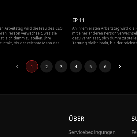
r Suche nach seiner Tochter
Landes auf der Suche nach seiner To
 versehentlich ihre geheime Identität
auftaucht und versehentlich ihre gehe
preisgibt...
EP 11
en Arbeitstag wird die Frau des CEO
An ihrem ersten Arbeitstag wird die
eren Person verwechselt, was sie
mit einer anderen Person verwechselt
st, sich dumm zu stellen. Ihre
dazu veranlasst, sich dumm zu stellen
t intakt, bis der reichste Mann des
Tarnung bleibt intakt, bis der reichs
r Suche nach seiner Tochter
Landes auf der Suche nach seiner To
 versehentlich ihre geheime Identität
auftaucht und versehentlich ihre gehe
preisgibt...
1
2
3
4
5
6
ÜBER
S
Servicebedingungen
Fe