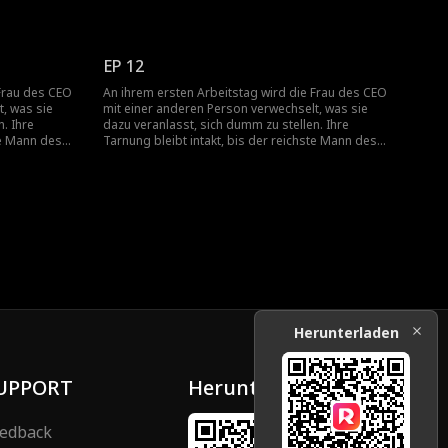
chter
Landes auf der Suche nach seiner Tochter
ime Identität
auftaucht und versehentlich ihre geheime Identität
preisgibt...
EP 12
 Frau des CEO
An ihrem ersten Arbeitstag wird die Frau des CEO
, was sie
mit einer anderen Person verwechselt, was sie
. Ihre
dazu veranlasst, sich dumm zu stellen. Ihre
te Mann des
Tarnung bleibt intakt, bis der reichste Mann des
chter
Landes auf der Suche nach seiner Tochter
ime Identität
auftaucht und versehentlich ihre geheime Identität
preisgibt...
Herunterladen
UPPORT
Herunterladen
edback