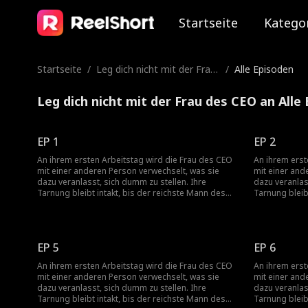
Startseite
Katego
Startseite
/
Leg dich nicht mit der Frau
/
Alle Episoden
des CEO an
Leg dich nicht mit der Frau des CEO an Alle
EP 1
EP 2
An ihrem ersten Arbeitstag wird die Frau des CEO
An ihrem erst
mit einer anderen Person verwechselt, was sie
mit einer and
dazu veranlasst, sich dumm zu stellen. Ihre
dazu veranlas
Tarnung bleibt intakt, bis der reichste Mann des
Tarnung bleib
Landes auf der Suche nach seiner Tochter
Landes auf de
auftaucht und versehentlich ihre geheime Identität
auftaucht und
preisgibt...
preisgibt...
EP 5
EP 6
An ihrem ersten Arbeitstag wird die Frau des CEO
An ihrem erst
mit einer anderen Person verwechselt, was sie
mit einer and
dazu veranlasst, sich dumm zu stellen. Ihre
dazu veranlas
Tarnung bleibt intakt, bis der reichste Mann des
Tarnung bleib