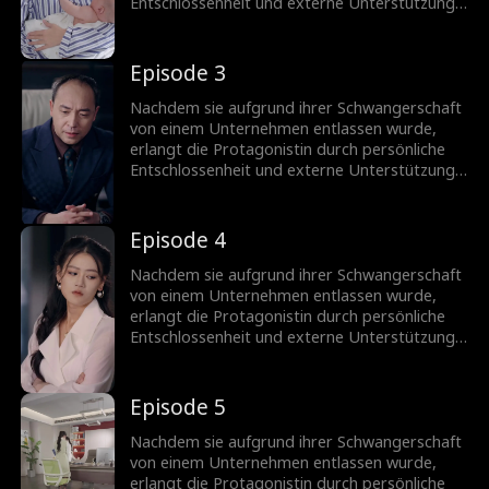
Entschlossenheit und externe Unterstützung
eine wichtige Position im Marketing zurück.
Auf ihrem Weg prägen Konflikte und
schließlich Versöhnungen mit Kollegen ihren
Episode 3
Werdegang. Letztendlich wird das
Unternehmen drei Monate später aufgrund
Nachdem sie aufgrund ihrer Schwangerschaft
von Missmanagement in den Bankrott
von einem Unternehmen entlassen wurde,
gezwungen.
erlangt die Protagonistin durch persönliche
Entschlossenheit und externe Unterstützung
eine wichtige Position im Marketing zurück.
Auf ihrem Weg prägen Konflikte und
schließlich Versöhnungen mit Kollegen ihren
Episode 4
Werdegang. Letztendlich wird das
Unternehmen drei Monate später aufgrund
Nachdem sie aufgrund ihrer Schwangerschaft
von Missmanagement in den Bankrott
von einem Unternehmen entlassen wurde,
gezwungen.
erlangt die Protagonistin durch persönliche
Entschlossenheit und externe Unterstützung
eine wichtige Position im Marketing zurück.
Auf ihrem Weg prägen Konflikte und
schließlich Versöhnungen mit Kollegen ihren
Episode 5
Werdegang. Letztendlich wird das
Unternehmen drei Monate später aufgrund
Nachdem sie aufgrund ihrer Schwangerschaft
von Missmanagement in den Bankrott
von einem Unternehmen entlassen wurde,
gezwungen.
erlangt die Protagonistin durch persönliche