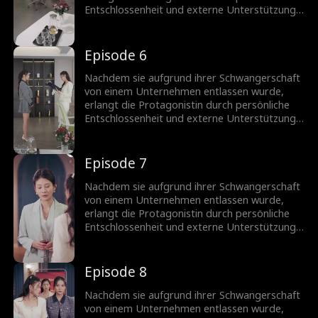
Entschlossenheit und externe Unterstützung
eine wichtige Position im Marketing zurück.
Auf ihrem Weg prägen Konflikte und
schließlich Versöhnungen mit Kollegen ihren
Episode 6
Werdegang. Letztendlich wird das
Unternehmen drei Monate später aufgrund
Nachdem sie aufgrund ihrer Schwangerschaft
von Missmanagement in den Bankrott
von einem Unternehmen entlassen wurde,
gezwungen.
erlangt die Protagonistin durch persönliche
Entschlossenheit und externe Unterstützung
eine wichtige Position im Marketing zurück.
Auf ihrem Weg prägen Konflikte und
schließlich Versöhnungen mit Kollegen ihren
Episode 7
Werdegang. Letztendlich wird das
Unternehmen drei Monate später aufgrund
Nachdem sie aufgrund ihrer Schwangerschaft
von Missmanagement in den Bankrott
von einem Unternehmen entlassen wurde,
gezwungen.
erlangt die Protagonistin durch persönliche
Entschlossenheit und externe Unterstützung
eine wichtige Position im Marketing zurück.
Auf ihrem Weg prägen Konflikte und
schließlich Versöhnungen mit Kollegen ihren
Episode 8
Werdegang. Letztendlich wird das
Unternehmen drei Monate später aufgrund
Nachdem sie aufgrund ihrer Schwangerschaft
von Missmanagement in den Bankrott
von einem Unternehmen entlassen wurde,