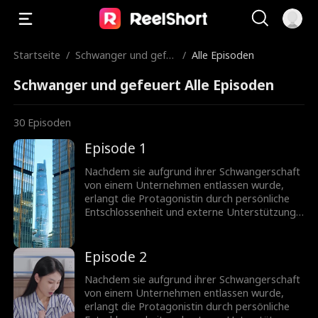
Startseite
/
Schwanger und gefe
/
Alle Episoden
uert
Schwanger und gefeuert Alle Episoden
30
Episoden
Episode 1
Nachdem sie aufgrund ihrer Schwangerschaft
von einem Unternehmen entlassen wurde,
erlangt die Protagonistin durch persönliche
Entschlossenheit und externe Unterstützung
eine wichtige Position im Marketing zurück.
Auf ihrem Weg prägen Konflikte und
schließlich Versöhnungen mit Kollegen ihren
Episode 2
Werdegang. Letztendlich wird das
Unternehmen drei Monate später aufgrund
Nachdem sie aufgrund ihrer Schwangerschaft
von Missmanagement in den Bankrott
von einem Unternehmen entlassen wurde,
gezwungen.
erlangt die Protagonistin durch persönliche