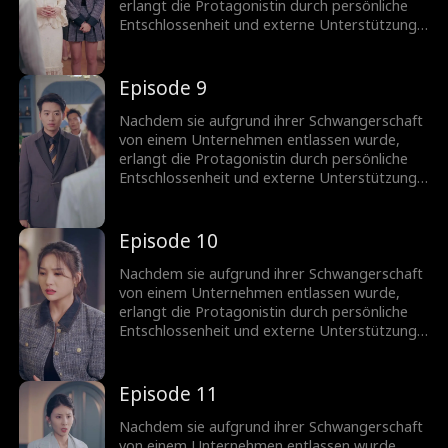
gezwungen.
erlangt die Protagonistin durch persönliche
Entschlossenheit und externe Unterstützung
eine wichtige Position im Marketing zurück.
Auf ihrem Weg prägen Konflikte und
schließlich Versöhnungen mit Kollegen ihren
Episode 9
Werdegang. Letztendlich wird das
Unternehmen drei Monate später aufgrund
Nachdem sie aufgrund ihrer Schwangerschaft
von Missmanagement in den Bankrott
von einem Unternehmen entlassen wurde,
gezwungen.
erlangt die Protagonistin durch persönliche
Entschlossenheit und externe Unterstützung
eine wichtige Position im Marketing zurück.
Auf ihrem Weg prägen Konflikte und
schließlich Versöhnungen mit Kollegen ihren
Episode 10
Werdegang. Letztendlich wird das
Unternehmen drei Monate später aufgrund
Nachdem sie aufgrund ihrer Schwangerschaft
von Missmanagement in den Bankrott
von einem Unternehmen entlassen wurde,
gezwungen.
erlangt die Protagonistin durch persönliche
Entschlossenheit und externe Unterstützung
eine wichtige Position im Marketing zurück.
Auf ihrem Weg prägen Konflikte und
schließlich Versöhnungen mit Kollegen ihren
Episode 11
Werdegang. Letztendlich wird das
Unternehmen drei Monate später aufgrund
Nachdem sie aufgrund ihrer Schwangerschaft
von Missmanagement in den Bankrott
von einem Unternehmen entlassen wurde,