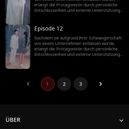
gezwungen.
erlangt die Protagonistin durch persönliche
Entschlossenheit und externe Unterstützung
eine wichtige Position im Marketing zurück.
Auf ihrem Weg prägen Konflikte und
schließlich Versöhnungen mit Kollegen ihren
Episode 12
Werdegang. Letztendlich wird das
Unternehmen drei Monate später aufgrund
Nachdem sie aufgrund ihrer Schwangerschaft
von Missmanagement in den Bankrott
von einem Unternehmen entlassen wurde,
gezwungen.
erlangt die Protagonistin durch persönliche
Entschlossenheit und externe Unterstützung
eine wichtige Position im Marketing zurück.
Auf ihrem Weg prägen Konflikte und
schließlich Versöhnungen mit Kollegen ihren
Werdegang. Letztendlich wird das
Unternehmen drei Monate später aufgrund
1
2
3
von Missmanagement in den Bankrott
gezwungen.
ÜBER