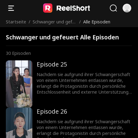
Startseite
/
Schwanger und gefe
/
Alle Episoden
uert
Schwanger und gefeuert Alle Episoden
30
Episoden
Episode 25
Nachdem sie aufgrund ihrer Schwangerschaft
von einem Unternehmen entlassen wurde,
erlangt die Protagonistin durch persönliche
Entschlossenheit und externe Unterstützung
eine wichtige Position im Marketing zurück.
Auf ihrem Weg prägen Konflikte und
schließlich Versöhnungen mit Kollegen ihren
Episode 26
Werdegang. Letztendlich wird das
Unternehmen drei Monate später aufgrund
Nachdem sie aufgrund ihrer Schwangerschaft
von Missmanagement in den Bankrott
von einem Unternehmen entlassen wurde,
gezwungen.
erlangt die Protagonistin durch persönliche