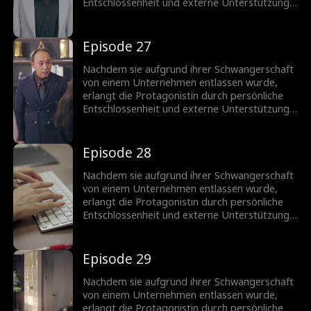
Entschlossenheit und externe Unterstützung
eine wichtige Position im Marketing zurück.
Auf ihrem Weg prägen Konflikte und
schließlich Versöhnungen mit Kollegen ihren
Episode 27
Werdegang. Letztendlich wird das
Unternehmen drei Monate später aufgrund
Nachdem sie aufgrund ihrer Schwangerschaft
von Missmanagement in den Bankrott
von einem Unternehmen entlassen wurde,
gezwungen.
erlangt die Protagonistin durch persönliche
Entschlossenheit und externe Unterstützung
eine wichtige Position im Marketing zurück.
Auf ihrem Weg prägen Konflikte und
schließlich Versöhnungen mit Kollegen ihren
Episode 28
Werdegang. Letztendlich wird das
Unternehmen drei Monate später aufgrund
Nachdem sie aufgrund ihrer Schwangerschaft
von Missmanagement in den Bankrott
von einem Unternehmen entlassen wurde,
gezwungen.
erlangt die Protagonistin durch persönliche
Entschlossenheit und externe Unterstützung
eine wichtige Position im Marketing zurück.
Auf ihrem Weg prägen Konflikte und
schließlich Versöhnungen mit Kollegen ihren
Episode 29
Werdegang. Letztendlich wird das
Unternehmen drei Monate später aufgrund
Nachdem sie aufgrund ihrer Schwangerschaft
von Missmanagement in den Bankrott
von einem Unternehmen entlassen wurde,
gezwungen.
erlangt die Protagonistin durch persönliche