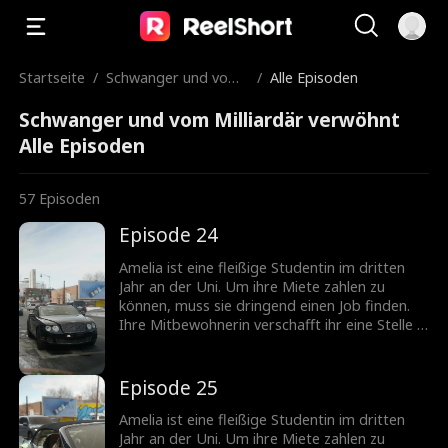
Startseite
/
Schwanger und vom
/
Alle Episoden
Milliardär verwöhnt
Schwanger und vom Milliardär verwöhnt
Alle Episoden
57
Episoden
Episode 24
Amelia ist eine fleißige Studentin im dritten
Jahr an der Uni. Um ihre Miete zahlen zu
können, muss sie dringend einen Job finden.
Ihre Mitbewohnerin verschafft ihr eine Stelle in
einer Bar, doch schon in der ersten Nacht
nimmt alles eine düstere und grausame
Wendung: Ihre Mitbewohnerin betäubt sie
Episode 25
heimlich und zwingt sie, mit einem Kunden zu
schlafen. Im entscheidenden Moment taucht
Amelia ist eine fleißige Studentin im dritten
Leo auf und rettet Amelia davor, in den
Jahr an der Uni. Um ihre Miete zahlen zu