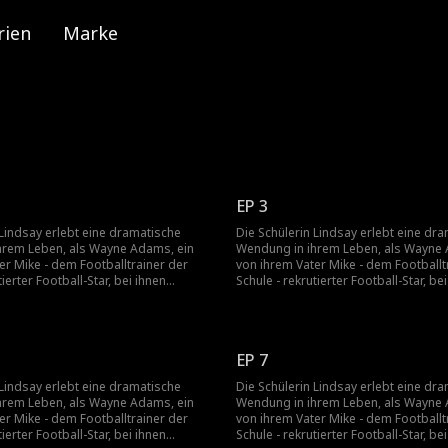
rien
Marke
EP 3
 Lindsay erlebt eine dramatische
Die Schülerin Lindsay erlebt eine dr
hrem Leben, als Wayne Adams, ein
Wendung in ihrem Leben, als Wayne 
er Mike - dem Footballtrainer der
von ihrem Vater Mike - dem Footballt
tierter Football-Star, bei ihnen
Schule - rekrutierter Football-Star, be
e erste Begegnung ist angespannt,
einzieht. Ihre erste Begegnung ist a
 muss ihre Gefühle aufgrund der
doch Lindsay muss ihre Gefühle auf
es Vaters unterdrücken. Fest
Warnungen ihres Vaters unterdrücken
 vor ihrem Abschluss einen Freund
entschlossen, vor ihrem Abschluss e
EP 7
den Lindsays Versuche oft in
zu finden, enden Lindsays Versuche o
tuationen mit unzuverlässigen Jungs.
peinlichen Situationen mit unzuverlä
 Lindsay erlebt eine dramatische
Die Schülerin Lindsay erlebt eine dr
t immer da, um ihr aus der Patsche
Doch Wayne ist immer da, um ihr aus
hrem Leben, als Wayne Adams, ein
Wendung in ihrem Leben, als Wayne 
 ihre Verbindung sich vertieft,
zu helfen. Als ihre Verbindung sich ver
er Mike - dem Footballtrainer der
von ihrem Vater Mike - dem Footballt
eine heimliche Beziehung.
beginnen sie eine heimliche Beziehu
tierter Football-Star, bei ihnen
Schule - rekrutierter Football-Star, be
n eskaliert das Mobbing in der
Währenddessen eskaliert das Mobbi