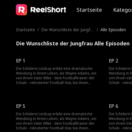
Startseite
Katego
Startseite
/
Die Wunschliste der Jungfra
/
Alle Episoden
u
Die Wunschliste der Jungfrau Alle Episoden
EP 1
EP 2
Die Schülerin Lindsay erlebt eine dramatische
Die Schülerin
Wendung in ihrem Leben, als Wayne Adams, ein
Wendung in i
von ihrem Vater Mike - dem Footballtrainer der
von ihrem Vat
Schule - rekrutierter Football-Star, bei ihnen
Schule - rekru
einzieht. Ihre erste Begegnung ist angespannt,
einzieht. Ihr
doch Lindsay muss ihre Gefühle aufgrund der
doch Lindsay
Warnungen ihres Vaters unterdrücken. Fest
Warnungen ihr
entschlossen, vor ihrem Abschluss einen Freund
entschlossen,
EP 5
EP 6
zu finden, enden Lindsays Versuche oft in
zu finden, en
peinlichen Situationen mit unzuverlässigen Jungs.
peinlichen Si
Die Schülerin Lindsay erlebt eine dramatische
Die Schülerin
Doch Wayne ist immer da, um ihr aus der Patsche
Doch Wayne is
Wendung in ihrem Leben, als Wayne Adams, ein
Wendung in i
zu helfen. Als ihre Verbindung sich vertieft,
zu helfen. Als
von ihrem Vater Mike - dem Footballtrainer der
von ihrem Vat
beginnen sie eine heimliche Beziehung.
beginnen sie 
Schule - rekrutierter Football-Star, bei ihnen
Schule - rekru
Währenddessen eskaliert das Mobbing in der
Währenddesse