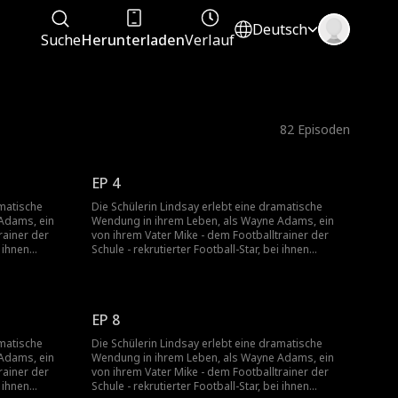
Deutsch
Suche
Herunterladen
Verlauf
82
Episoden
EP 4
amatische
Die Schülerin Lindsay erlebt eine dramatische
Adams, ein
Wendung in ihrem Leben, als Wayne Adams, ein
rainer der
von ihrem Vater Mike - dem Footballtrainer der
i ihnen
Schule - rekrutierter Football-Star, bei ihnen
ngespannt,
einzieht. Ihre erste Begegnung ist angespannt,
grund der
doch Lindsay muss ihre Gefühle aufgrund der
. Fest
Warnungen ihres Vaters unterdrücken. Fest
inen Freund
entschlossen, vor ihrem Abschluss einen Freund
EP 8
ft in
zu finden, enden Lindsays Versuche oft in
ssigen Jungs.
peinlichen Situationen mit unzuverlässigen Jungs.
amatische
Die Schülerin Lindsay erlebt eine dramatische
 der Patsche
Doch Wayne ist immer da, um ihr aus der Patsche
Adams, ein
Wendung in ihrem Leben, als Wayne Adams, ein
tieft,
zu helfen. Als ihre Verbindung sich vertieft,
rainer der
von ihrem Vater Mike - dem Footballtrainer der
ng.
beginnen sie eine heimliche Beziehung.
i ihnen
Schule - rekrutierter Football-Star, bei ihnen
ng in der
Währenddessen eskaliert das Mobbing in der