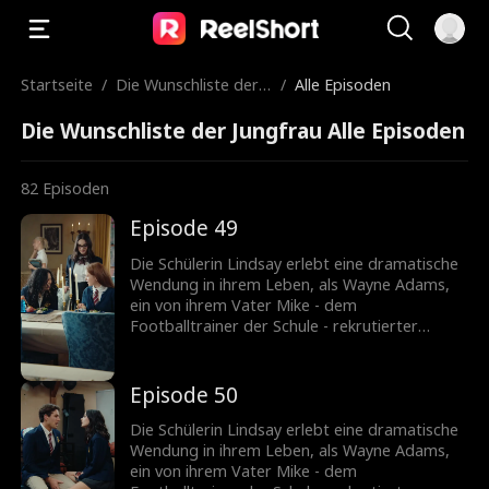
Startseite
/
Die Wunschliste der J
/
Alle Episoden
ungfrau
Die Wunschliste der Jungfrau Alle Episoden
82
Episoden
Episode 49
Die Schülerin Lindsay erlebt eine dramatische
Wendung in ihrem Leben, als Wayne Adams,
ein von ihrem Vater Mike - dem
Footballtrainer der Schule - rekrutierter
Football-Star, bei ihnen einzieht. Ihre erste
Begegnung ist angespannt, doch Lindsay
muss ihre Gefühle aufgrund der Warnungen
Episode 50
ihres Vaters unterdrücken. Fest entschlossen,
vor ihrem Abschluss einen Freund zu finden,
Die Schülerin Lindsay erlebt eine dramatische
enden Lindsays Versuche oft in peinlichen
Wendung in ihrem Leben, als Wayne Adams,
Situationen mit unzuverlässigen Jungs. Doch
ein von ihrem Vater Mike - dem