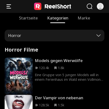
Startseite
Kategorien
Marke
Horror
Horror Filme
Models gegen Werwölfe
120.4k
1.8k
Eine Gruppe von 5 jungen Models will in
einem Ferienhaus im Wald einen Vollmond
erleben, der nur einmal alle 500 Jahre
auftritt. Was als perfekter Mädelsausflug
beginnt, wird schnell zum Albtraum, als
Der Vampir von nebenan
der Neumond ein uraltes Rudel Werwölfe
weckt.
128.5k
1.5k