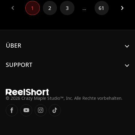
zurückgebracht. Es ist nicht zu spät, sie
1
2
3
...
61
hat immer noch Zeit, alles zu ändern. In
diesem Leben wird sie ihren Ehemann
nicht hassen ... sie wird ihn um jeden Preis
beschützen.
ÜBER
SUPPORT
© 2026 Crazy Maple Studio™, Inc. Alle Rechte vorbehalten.