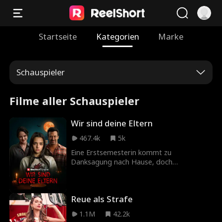
Startseite
Kategorien
Marke
Schauspieler
Filme aller Schauspieler
Wir sind deine Eltern
467.4k
5k
Eine Erstsemesterin kommt zu
Danksagung nach Hause, doch
irgendetwas ist anders als früher.
Reue als Strafe
1.1M
42.2k