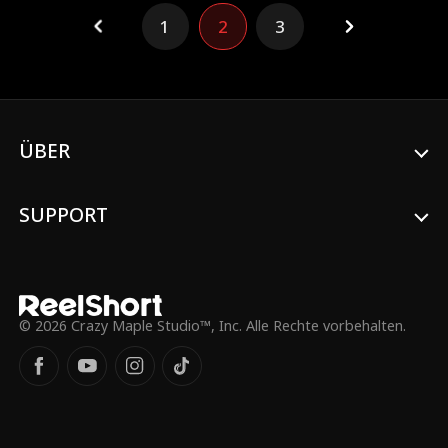
schläft sie mit einem Callboy namens
1
2
3
Mark, ohne zu wissen, dass er eigentlich
Matthew Callaway ist, ein
milliardenschwerer Hotelmagnat, Erics
langjähriger Freund... und ihr
geschäftlicher Erzfeind. Tagsüber sind sie
Gegner, aber nachts finden sie Trost in
den Armen des anderen. Während Leila
ÜBER
mit Verlust und Schwierigkeiten im Leben
kämpft, werden ihre Gefühle für Mark und
Matthew kompliziert. Als seine doppelte
SUPPORT
Identität schließlich enthüllt wird, steht
Mark/Matthew vor der größten
Herausforderung seines Lebens: Leila Reid
dazu zu bringen, sich zweimal in ihn zu
verlieben.
© 2026 Crazy Maple Studio™, Inc. Alle Rechte vorbehalten.