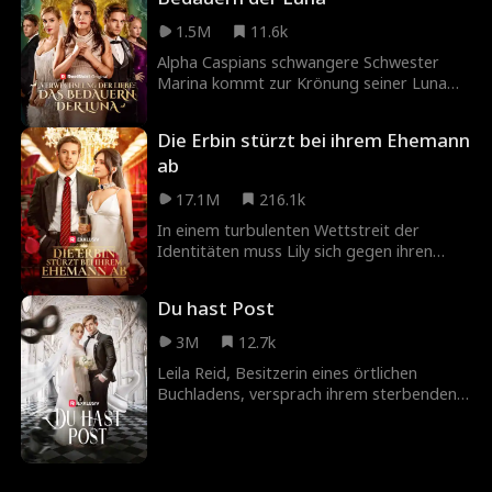
Ende finden.
1.5M
11.6k
Alpha Caspians schwangere Schwester
Marina kommt zur Krönung seiner Luna
Willow. Doch Willow hält sie für die
heimliche Geliebte ihres Alphas und quält
Die Erbin stürzt bei ihrem Ehemann
sie in blinder Eifersucht so sehr, dass
ab
Marina ihr ungeborenes Kind verliert. Nun
sinnen die Brooks-Geschwister auf blutige
17.1M
216.1k
Vergeltung.
In einem turbulenten Wettstreit der
Identitäten muss Lily sich gegen ihren
untreuen Ex, seine Geliebte, deren Mütter,
ihren neuen royalen Verehrer, Rivalinnen
Du hast Post
um ihre wahre Liebe, und schließlich gegen
die dominante Schwiegermutter
3M
12.7k
behaupten! Wird sie das letzte Wort
Leila Reid, Besitzerin eines örtlichen
haben?
Buchladens, versprach ihrem sterbenden
Großvater, zu heiraten und Kinder zu
bekommen. Alles zerbricht, als ihr Mann
Eric sie am Hochzeitstag betrügt.
Verzweifelt, ihr Versprechen zu halten,