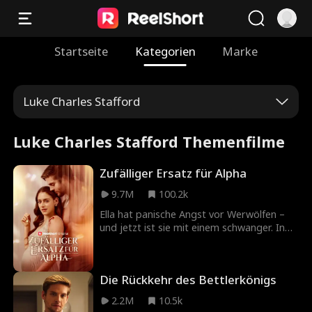
Startseite
Kategorien
Marke
Luke Charles Stafford
Luke Charles Stafford Themenfilme
Zufälliger Ersatz für Alpha
9.7M
100.2k
Ella hat panische Angst vor Werwölfen –
und jetzt ist sie mit einem schwanger. In
einer Zwangsehe mit dem Milliardär Alpha
Dominic Moon muss sie ihre wahre
Identität verbergen, um zu überleben.
Die Rückkehr des Bettlerkönigs
2.2M
10.5k