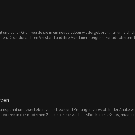
gt und voller Groll, wurde sie in ein neues Leben wiedergeboren, nur um sich 
nden. Doch durch ihren Verstand und ihre Ausdauer steigt sie zur adoptierten 
sie auf den aufrichtigen Herrn des Anwesens, und gemeinsam begeben sie sich a
ion auf und stellen sich den Tyrannen in einer Geschichte von Gerechtigkeit u
rzen
Leben voller Liebe und Prüfungen verwebt. In der Antike wurde die Kurtisane Lana Smith von einem herzlosen
ey zu arbeiten, setzt sie alles daran, Douglas Harvey, den Erben eines Konglomerats, für si
keit bevorzugt, wird von Lanas strategischem Rückzug und ihrem fesselnden Tanz überwältigt. Ihr u
chbrechen. Als Lana das Spiel betritt und sich selbst für klar denkend hält, erschüttern Douglas'