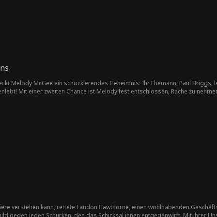
nd lebensbedrohliche Krisen entstehen, wobei ihre unterschiedlichen Stände
e wilde Rose, die sich durch den Sumpf kämpft, weigert sich, jemandes „gehaltene Frau“ zu sein
 an der Spitze. Während die Gebetsperlen fallen, wächst die Liebe ungestüm. Wird ihr diesmal eine
vergönnt sein?
uns
t Melody McGee ein schockierendes Geheimnis: Ihr Ehemann, Paul Briggs, lebt
nlebt! Mit einer zweiten Chance ist Melody fest entschlossen, Rache zu nehme
 Tiere verstehen kann, rettete Landon Hawthorne, einen wohlhabenden Geschäftsm
child gegen jeden Schurken, den das Schicksal ihnen entgegenwirft. Mit ihrer 