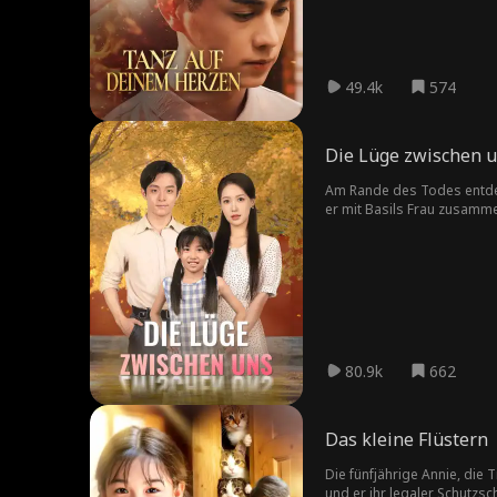
Zurückhaltung und Aufrichtigkeit ihren Entschluss. Intrigen der High Society, Verrat u
zwischen ihnen stehen. Lana, ein
triumphierend als Haupttänzerin zurück und trifft Douglas
lebenslange Liebe mit ihm 
49.4k
574
Die Lüge zwischen 
Am Rande des Todes entdeck
er mit Basils Frau zusamme
80.9k
662
Das kleine Flüstern
Die fünfjährige Annie, die
und er ihr legaler Schutzs