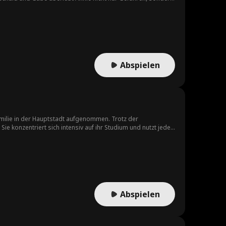
Abspielen
 Familie in der Hauptstadt aufgenommen. Trotz der
Sie konzentriert sich intensiv auf ihr Studium und nutzt jede
atz an einer Spitzenuniversität ein, wodurch sie sich eine
Abspielen