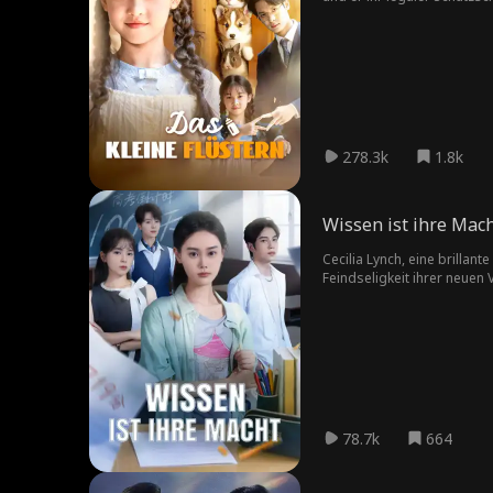
schmilzt auch sein kaltes 
278.3k
1.8k
Wissen ist ihre Mac
Cecilia Lynch, eine brillan
Feindseligkeit ihrer neuen V
verfügbare Ressource, um ak
bemerkenswerte Zukunft dur
78.7k
664