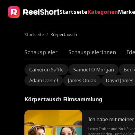
Startseite
Kategorien
Mark
Startseite
/
Körpertausch
Schauspieler
Schauspielerinnen
Ide
Cameron Saffle
Samuel O Morgan
Ben 
Adam Daniel
James Oblak
David James
Körpertausch Filmsammlung
Ich habe mit meiner
Lexey Ember und Nick River
Körper finden - und vielleic