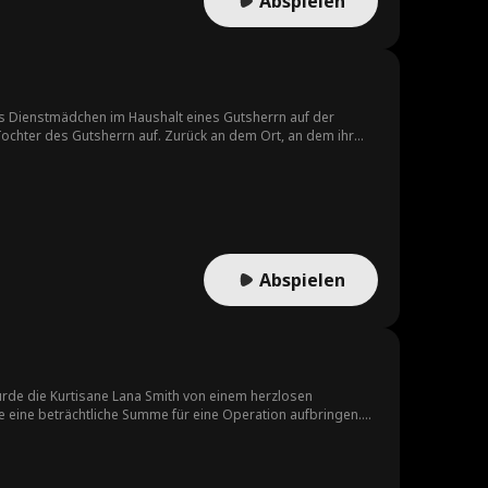
Abspielen
als Dienstmädchen im Haushalt eines Gutsherrn auf der
Tochter des Gutsherrn auf. Zurück an dem Ort, an dem ihr
uf eine verbotene Reise voller Geheimnisse in ihrem neuen
nd Intrigen.
Abspielen
ch zu gewinnen. Douglas, der der Liebe
nermüdliches Streben und ihre