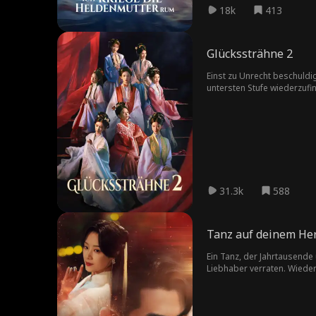
18k
413
Glückssträhne 2
Einst zu Unrecht beschuldi
untersten Stufe wiederzufi
Unrecht widerfuhr, trifft 
Zuhause. Sie decken Korrupt
31.3k
588
Tanz auf deinem He
Ein Tanz, der Jahrtausende umspannt und zwei 
Liebhaber verraten. Wiedergeboren in der modernen Zeit als ein schwaches Mädchen mit Krebs, muss sie eine beträchtliche Summe für eine Operation aufbringen.
Gezwungen, für die Familie Harv
misstraut und ein Leben in Einsam
vorgetäuschte Verletzlichkeit beginnen, seine Abwehr zu dur