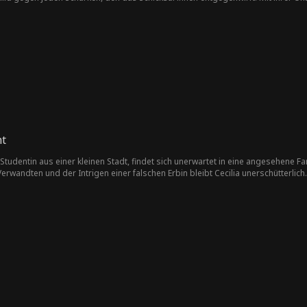
Herz—eine magische Geschichte gegenseitiger Heilung.
ht
te Studentin aus einer kleinen Stadt, findet sich unerwartet in eine angesehene
erwandten und der Intrigen einer falschen Erbin bleibt Cecilia unerschütterlich. 
ademisch zu glänzen. Ihre unermüdliche Hingabe bringt ihr schließlich einen Pl
ch ihre eigenen Leistungen sichert.