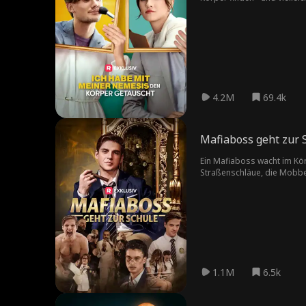
4.2M
69.4k
Mafiaboss geht zur 
Ein Mafiaboss wacht im Körp
Straßenschläue, die Mobbe
1.1M
6.5k