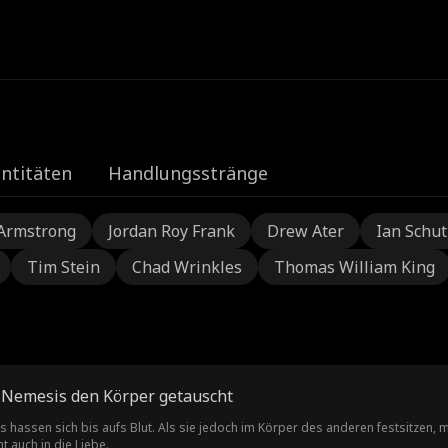
e
ntitäten
Handlungsstränge
Armstrong
Jordan Roy Frank
Drew Ater
Ian Schu
Tim Stein
Chad Wrinkles
Thomas William King
 Nemesis den Körper getauscht
s hassen sich bis aufs Blut. Als sie jedoch im Körper des anderen festsitzen
ht auch in die Liebe.