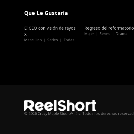
Que Le Gustaría
Doblado
Doblado
El CEO con visión de rayos
Regreso del reformatorio
Mujer ｜ Series ｜ Drama
X
Masculino ｜ Series ｜ Todas las edades
© 2026 Crazy Maple Studio™, Inc. Todos los derechos reservad