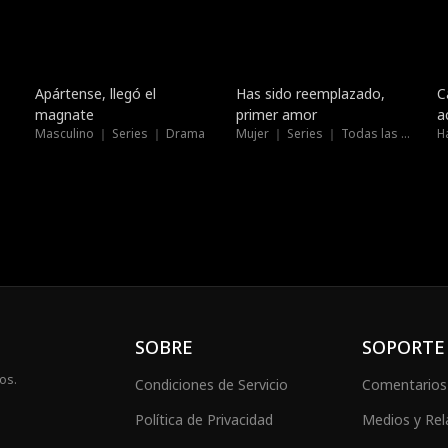
Tendencias
Nuevo
Apártense, llegó el
Has sido reemplazado,
C
magnate
primer amor
a
Masculino ｜ Series ｜ Drama
Mujer ｜ Series ｜ Todas las edades
H
SOBRE
SOPORTE
os.
Condiciones de Servicio
Comentarios
Política de Privacidad
Medios y Rel