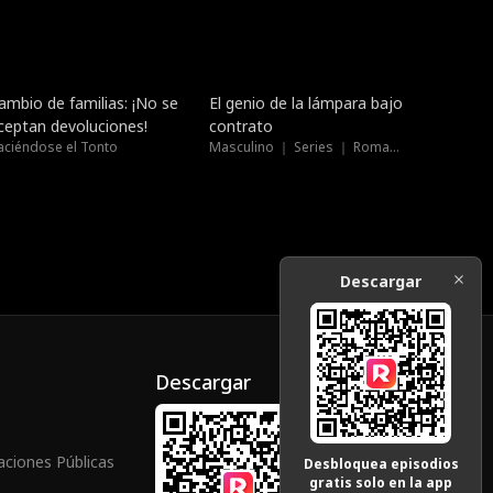
Doblado
Doblado
ambio de familias: ¡No se
El genio de la lámpara bajo
ceptan devoluciones!
contrato
aciéndose el Tonto
Masculino ｜ Series ｜ Romance
Descargar
Descargar
aciones Públicas
Desbloquea episodios
gratis solo en la app