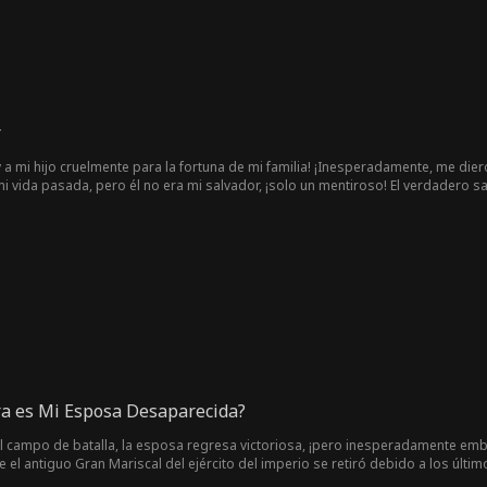
r
 a mi hijo cruelmente para la fortuna de mi familia! ¡Inesperadamente, me di
 vida pasada, pero él no era mi salvador, ¡solo un mentiroso! El verdadero 
evamente y perdí la memoria... ¿Qué debo hacer?
rra es Mi Esposa Desaparecida?
l campo de batalla, la esposa regresa victoriosa, ¡pero inesperadamente em
e el antiguo Gran Mariscal del ejército del imperio se retiró debido a los úl
 Ella aspiraba a lograr grandeza en el campo de batalla, y antes de partir, él le