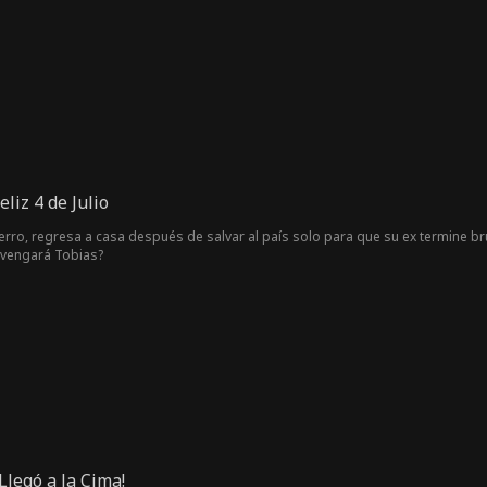
lla regresa vestida con armadura plateada, embarazada y de la mano de otro 
gura heroica que se mantenga firme, no un débil erudito sin fuerza." Sin que e
 realidad la deidad guardiana del imperio. Cuando él se pone su armadura de
 la verdadera identidad del hombre que una vez despreció.
eliz 4 de Julio
ierro, regresa a casa después de salvar al país solo para que su ex termine br
 vengará Tobias?
Llegó a la Cima!