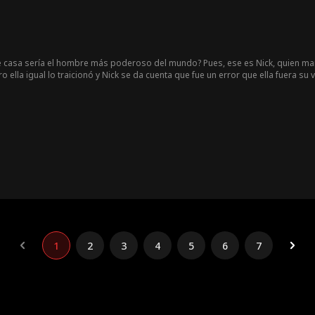
 casa sería el hombre más poderoso del mundo? Pues, ese es Nick, quien manti
ro ella igual lo traicionó y Nick se da cuenta que fue un error que ella fuera 
, no por su riqueza ni su poder. Bella se arrepiente totalmente cuando ve que
1
2
3
4
5
6
7