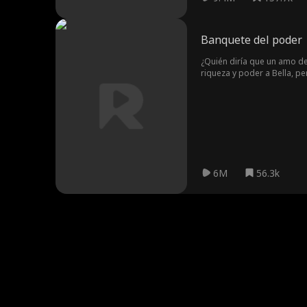
Banquete del poder
¿Quién diría que un amo de
riqueza y poder a Bella, pe
ama a Nick por quién es él
Elena.
6M
56.3k