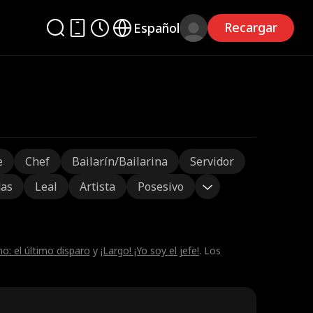
Recargar
Español
e
Chef
Bailarín/Bailarina
Servidor
das
Leal
Artista
Posesivo
o: el último disparo
y
¡Largo! ¡Yo soy el jefe!
. Los