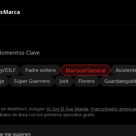
ns
Marca
omentos Clave
xy/DILF
Padre soltero
Asistent
Mariscal/General
je
Súper Guerrero
Jock
Florero
Guardaespal
 en ReelShort, incluyen
Yo Soy El Que Manda
,
Francotirador american
alos en línea con los primeros episodios gratis.
ue me quieren