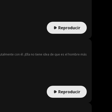
hombre. Ella presenta una carta de divorcio, declarando:
lla lo supiera, el hombre aparentemente sin poder con el
 mariscal una vez más y toma su arma legendaria, ella
Reproducir
utalmente con él. ¡Ella no tiene idea de que es el hombre más
Reproducir