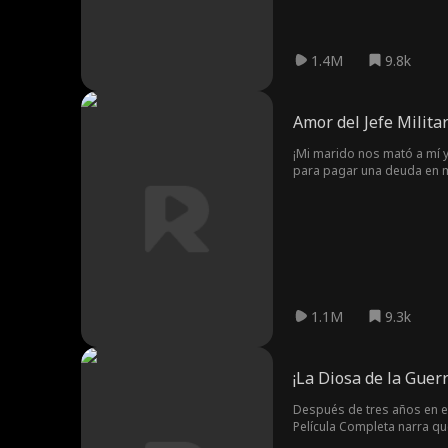
1.4M
9.8k
Amor del Jefe Milita
¡Mi marido nos mató a mí y
para pagar una deuda en mi
de peligro, fui atacada nu
1.1M
9.3k
¡La Diosa de la Gue
Después de tres años en e
Película Completa narra qu
por su valentía y ambición.