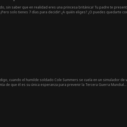
ado, sin saber que en realidad eres una princesa británica! Tu padre te presen
¡Pero solo tienes 7 días para decidir! ¿A quién eliges? ¿O puedes quedarte con
código, cuando el humilde soldado Cole Summers se cuela en un simulador de 
nta de que él es su única esperanza para prevenir la Tercera Guerra Mundial..
tecnológicos e incluso a su propio deshonrado legado familiar.