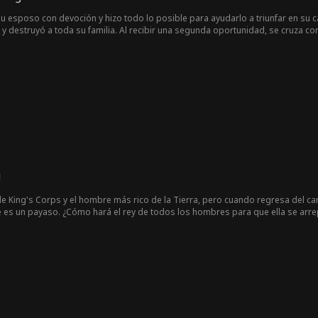
su esposo con devoción y hizo todo lo posible para ayudarlo a triunfar en su c
y destruyó a toda su familia. Al recibir una segunda oportunidad, se cruza con e
 una mujer resiliente y estratégica, logrando vengarse del miserable con éxito
!
 de King's Corps y el hombre más rico de la Tierra, pero cuando regresa del ca
es un payaso. ¿Cómo hará el rey de todos los hombres para que ella se arre