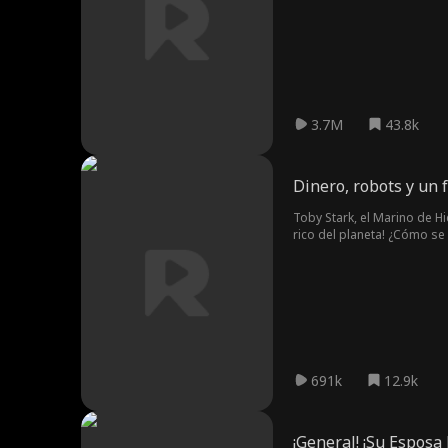
años. Tres años después, e
"Mi esposo debe ser una fi
que se había casado era en
finalmente se da cuenta de
3.7M
43.8k
Dinero, robots y un f
Toby Stark, el Marino de H
rico del planeta! ¿Cómo se
691k
12.9k
¡General! ¡Su Esposa 