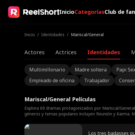
Inicio
Categorías
Club de fa
Inicio
/
Identidades
/
Mariscal/General
Actores
Actrices
Identidades
M
Multimillonario
Madre soltera
Papi Se
Empleado de oficina
Trabajador
Conser
Mariscal/General Películas
Explora 69 dramas protagonizados por Mariscal/General
géneros y temas populares incluyen Reunión y Karma. Mír
Los tres badasses q