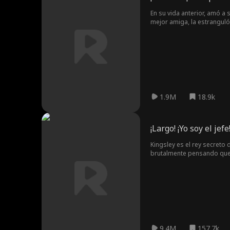
En su vida anterior, amó a 
mejor amiga, la estranguló 
verás cómo se convierte en
1.9M
18.9k
¡Largo! ¡Yo soy el jefe
Kingsley es el rey secreto
brutalmente pensando que 
9.4M
157.7k