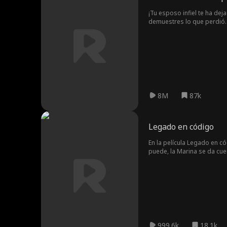
¡Tu esposo infiel te ha dej
demuestres lo que perdió. 
8M
87k
Legado en código
En la película Legado en 
puede, la Marina se da cue
malvados multimillonarios 
999.6k
18.1k