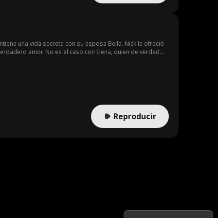
ene una vida secreta con su esposa Bella. Nick le ofreció
su verdadero amor. No es el caso con Elena, quien de verdad
 toda la riqueza y poder que pudo tener termina en manos de
Reproducir