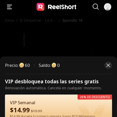
Inicio
/
El Despertar - La Ven
/
Episodio 16
ganza de la Espía Fén
ix
Precio
:
60
Saldo
:
0
VIP desbloquea todas las series gratis
Es un episodio de pago.
Renovación automática. Cancela en cualquier momento.
Desbloquéalo para verlo.
26% DE DESCUENTO
VIP Semanal
$
14.99
$
19.99
60
Desbloquear ahora
$14.99 durante la primera semana, luego $19.99/semana.