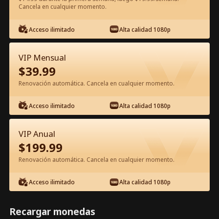
Cancela en cualquier momento.
Ver gratis en la app
Acceso ilimitado
Alta calidad 1080p
VIP Mensual
$
39.99
Renovación automática. Cancela en cualquier momento.
Acceso ilimitado
Alta calidad 1080p
Episodio 16 - El Despertar - La
VIP Anual
Venganza de la Espía Fénix Película
$
199.99
Completa
Renovación automática. Cancela en cualquier momento.
1-50
51-88
Todos los Episodios
Acceso ilimitado
Alta calidad 1080p
16
17
18
19
20
2
Recargar monedas