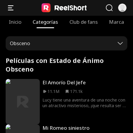
Inicio
Categorías
Club de fans
Marca
Obsceno
Películas con Estado de Ánimo
Obsceno
El Amorío Del Jefe
11.1M
171.1k
Lucy tiene una aventura de una noche con
un atractivo misterioso, ¡que resulta ser su
nuevo jefe! ¿Podrán resistirse el uno al
otro cuando surjan chispas en la oficina?
Mi Romeo siniestro