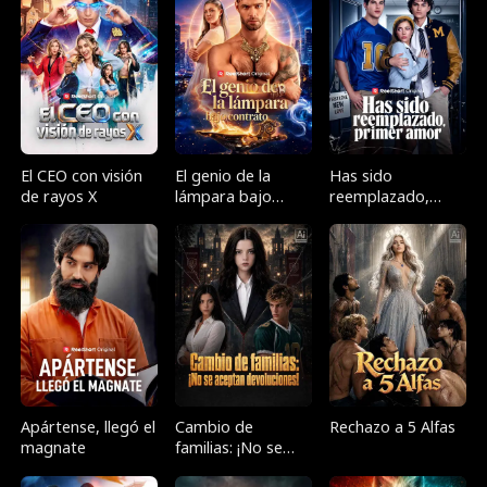
El CEO con visión
El genio de la
Has sido
de rayos X
lámpara bajo
reemplazado,
contrato
primer amor
Apártense, llegó el
Cambio de
Rechazo a 5 Alfas
magnate
familias: ¡No se
aceptan