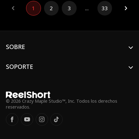
residentes, el Dr. Sawyer Campbell:
1
2
3
...
33
implacable cirujano de renombre, padre
sorpresa de su bebé y, lo peor de todo...
el padre de su ex.
SOBRE
SOPORTE
© 2026 Crazy Maple Studio™, Inc. Todos los derechos
reservados.