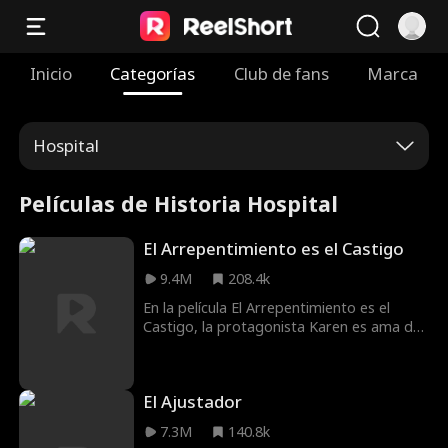
Inicio
Categorías
Club de fans
Marca
Hospital
Películas de Historia Hospital
El Arrepentimiento es el Castigo
9.4M
208.4k
En la película El Arrepentimiento es el
Castigo, la protagonista Karen es ama de
casa, su esposo Tom es un abogado rico.
Mientras Karen está fuera, su casa se
incendia y su hija de cinco años, Anna, cae
El Ajustador
y muere. La buena samaritana Merry va
con el camión de bomberos para llevar a
7.3M
140.8k
Anna al hospital, conducido por Bob, el