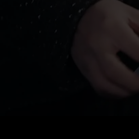
Precio
:
60
Saldo
:
0