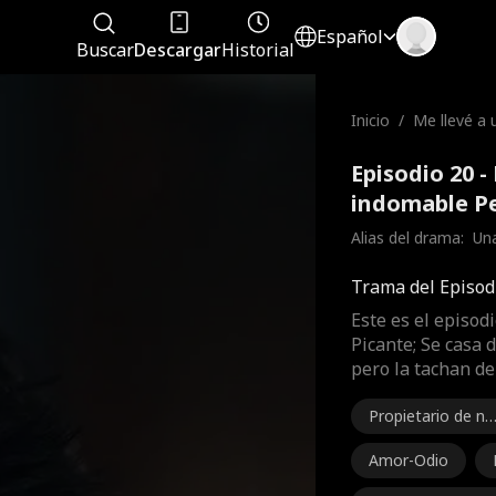
Español
Buscar
Descargar
Historial
Inicio
/
Me llevé a 
omable
Episodio 20 -
indomable Pe
Alias del drama:  
Un
Trama del Episod
Este es el episod
Picante; Se casa 
pero la tachan d
Propietario de ne
gocio
Amor-Odio